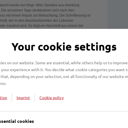
ndacht wurde von Msgr. Wilm Sanders aus Hamburg
 Die einzelnen Tage strukturieren sich nach den
su mit einem Impuls zur Betrachtung. Die Schriftlesung ist
hnitt, der in den Abschiedsbriefen der Lübecker
 oder erwähnt wird. Es folgt ein Abschnitt aus einem der
fängnis und eine Oration aus den „Tagesgebeten zur
Messbuch, danach Fürbitten. Passende Bilder ergänzen
en Papierausgabe leider vergriffen ist.
Your cookie settings
chenzeitung
es on our website. Some are essential, while others help us to improve
 your experience with it. You decide what cookie categories you want t
irchenzeitung, Wochenzeitung des Erzbistums Hamburg,
that, depending on your selection, not all functionaliy of our website 
ich der Seligsprechung eine Sonderbeilage
you.
en. Aus dem Inhalt: Porträts der vier Geistlichen,
e im Untersuchungsgefängnis, Zitate aus den
iefen, Interviews und und vieles mehr.
tion
Imprint
Cookie policy
nterladen
rtyrern
ssential cookies
kus Diederich, Geesthacht, hat einen Kreuzweg
stellt, der durch Zitate aus den Abschiedbriefen der