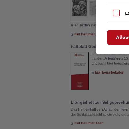
Lübecker M
Diakon Hors
E
Ablauf, die
Diederich
p
allen Texten stellen wir hier zur Verf
hier herunterladen
Allow
Faltblatt Gedenkweg
Ein Faltblatt mit den L
hat der „Arbeitskreis 10
und kann hier herunter
hier herunterladen
Liturgieheft zur Seligsprech
Das Heft enthält den Ablauf der Feie
der Schlussandacht sowie viele orga
hier herunterladen