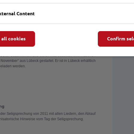
ärtyrer gerahmt wird. Die Feder­zeichnungen stammen von
t Elsner, die Fotos aus den Archiven. Ein gegliederter
xternal Content
 Bildfolge und ein Gemeindeblatt können bei Kaplan
er E-Mail
angefordert werden. Die Gesamtübersicht mit
ügung.
 all cookies
Confirm sel
übecker Gedenkorten und vielen interessanten Informationen
. November“ aus Lübeck gestaltet. Er ist in Lübeck erhältlich
geladen werden.
ung
r der Seligsprechung von 2011 mit allen Liedern, den Ablauf
nisatorische Hinweise vom Tag der Seligsprechung.