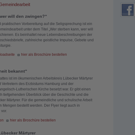
 Gemeindearbeit
wer will den zwingen?“
d praktischen Vorbereitung auf die Seligsprechung ist ein
emeindearbeit unter dem Titel „Wer sterben kann, wer will
chienen. Es beinhaltet neue Lebensbeschreibungen der
Abschiedsbriefe, zahlreiche geistliche Impulse, Gebete und
iturgie.
loadseite
hier als Broschüre bestellen
heit bekannt“
lattes ist im ökumenischen Arbeitskreis Lübecker Märtyrer
it Vertretern des Erzbistums Hamburg und der
gelisch-Lutherischen Kirche besetzt war. Er gibt einen
h tiefgehenden Überblick über die Geschichte und die
er Märtyrer. Für die gemeindliche und schulische Arbeit
n Mengen bestellt werden. Der Flyer liegt auch in
 vor.
den
hier als Broschüre bestellen
übecker Märtyrer