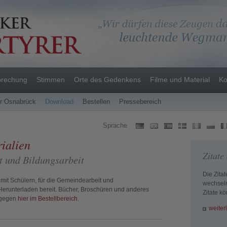
prechung
Stimmen
Orte des Gedenkens
Filme und Material
Ko
er Osnabrück
Download
Bestellen
Pressebereich
Sprache
ialien
Zitate 
t und Bildungsarbeit
Die Zitat
g mit Schülern, für die Gemeindearbeit und
wechseln
erunterladen bereit. Bücher, Broschüren und anderes
Zitate k
dagegen
hier im Bestellbereich
.
weiter