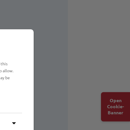
 this
o allow.
may be
Open
Cookie-
Banner