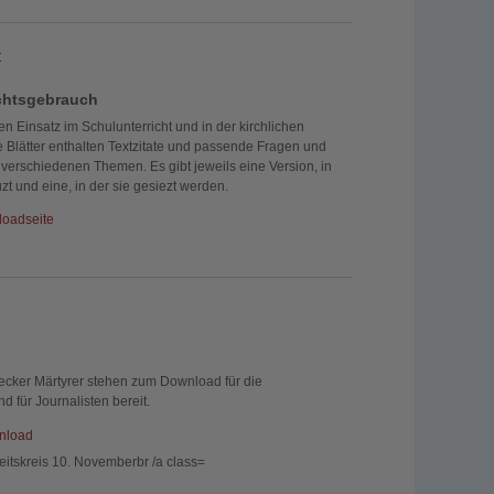
t
ichtsgebrauch
den Einsatz im Schulunterricht und in der kirchlichen
e Blätter enthalten Textzitate und passende Fragen und
 verschiedenen Themen. Es gibt jeweils eine Version, in
zt und eine, in der sie gesiezt werden.
loadseite
becker Märtyrer stehen zum Download für die
 für Journalisten bereit.
nload
eitskreis 10. Novemberbr /a class=