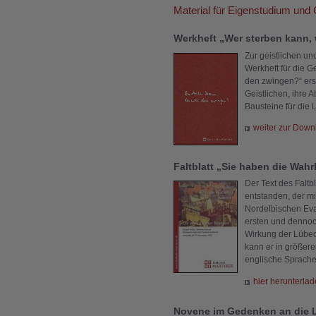
Material für Eigenstudium und
Werkheft „Wer sterben kann, 
Zur geistlichen un
Werkheft für die G
den zwingen?“ ers
Geistlichen, ihre 
Bausteine für die L
weiter zur Down
Faltblatt „Sie haben die Wahr
Der Text des Faltb
entstanden, der m
Nordelbischen Evan
ersten und dennoc
Wirkung der Lübeck
kann er in größere
englische Sprache
hier herunterla
Novene im Gedenken an die L