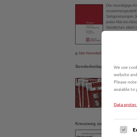
Die neuntägige A
zusammengestellt.
Seligpreisungen Je
jedes Mal ein Absc
Geistlichen zitiert
Briefe aus dem Ge
Auswahl“ aus dem 
das Textheft, dess
hier herunterladen
Sonderbeilage der Neuen Kir
We use cooki
website and
Die Neue K
Please note 
hat anlässl
avaiable to 
herausgegeb
Spurensuch
Abschiedsbr
Data protec
hier heru
Kreuzweg zu den Lübecker Mä
E
Pfarrer Mar
zusammen­ge