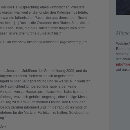
, der die Heiligsprechung eines katholischen Priesters
t worden war, weil er die Kinder den Katechismus lehrte.
en war ein lutherischer Pastor, der aus demselben Grund
ermischt. [...] Das ist die Ökumene des Blutes. Sie existiert
u lesen. Jene, die die Christen töten fragen dich nicht
Mitma
n, in welcher Kirche du getauft bist.“
13 im Interview mit der italienischen Tageszeitung „La
Welche A
Erinner
selber 
schicken 
info@lue
auf unse
 Herz Jesu zum Jubiläum der Grenzöffnung 2009, und da
tyrern zu hören. Seitdem bin ich begeisterter
angeht mit der Seligsprechung und so weiter. Nun weiß ich,
ute Nachrichten! Ich persönlich habe leider keine
Versuch, von zu Hause aus mitzuwirken, habe ich hier in
teborg, wozu ich gehöre, angeregt, eine Heilige Messe
en Tag zu feiern. Auch meinen Freund, den Rabbi der
 ich darüber informiert und ihn gefragt, ob es möglich
teborg für die Märtyrer Fürbitten zu halten. Göteborg hat
og.“
eden