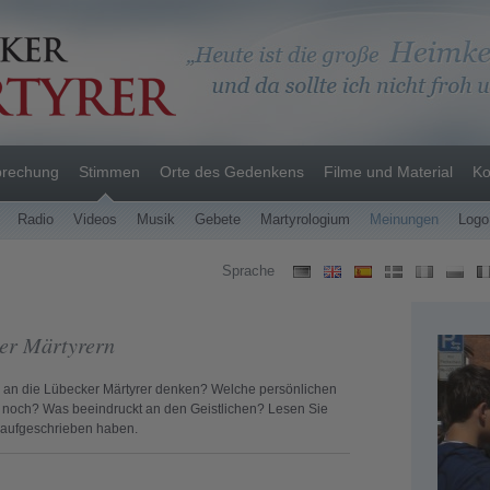
prechung
Stimmen
Orte des Gedenkens
Filme und Material
Ko
Radio
Videos
Musik
Gebete
Martyrologium
Meinungen
Logo
Sprache
er Märtyrern
an die Lübecker Märtyrer denken? Welche persönlichen
 noch? Was beeindruckt an den Geistlichen? Lesen Sie
n aufgeschrieben haben.