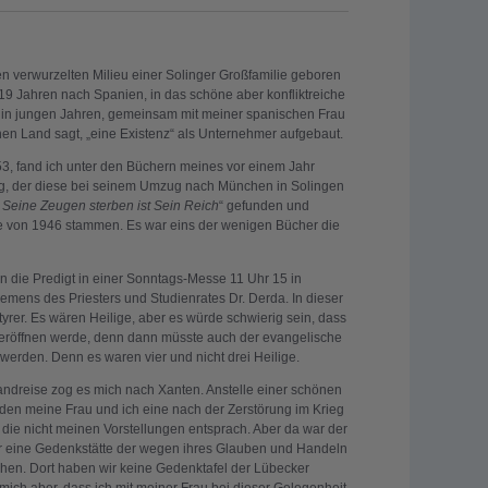
en verwurzelten Milieu einer Solinger Großfamilie geboren
19 Jahren nach Spanien, in das schöne aber konfliktreiche
 in jungen Jahren, gemeinsam mit meiner spanischen Frau
hen Land sagt, „eine Existenz“ als Unternehmer aufgebaut.
3, fand ich unter den Büchern meines vor einem Jahr
ig, der diese bei seinem Umzug nach München in Solingen
Seine Zeugen sterben ist Sein Reich
“ gefunden und
ge von 1946 stammen. Es war eins der wenigen Bücher die
n die Predigt in einer Sonntags-Messe 11 Uhr 15 in
lemens des Priesters und Studienrates Dr. Derda. In dieser
rer. Es wären Heilige, aber es würde schwierig sein, dass
röffnen werde, denn dann müsste auch der evangelische
t werden. Denn es waren vier und nicht drei Heilige.
ndreise zog es mich nach Xanten. Anstelle einer schönen
nden meine Frau und ich eine nach der Zerstörung im Krieg
 die nicht meinen Vorstellungen entsprach. Aber da war der
ir eine Gedenkstätte der wegen ihres Glauben und Handeln
chen. Dort haben wir keine Gedenktafel der Lübecker