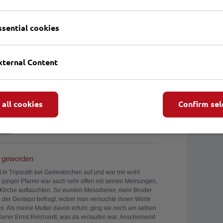
t ahnte, die das Regime seinem eigenen Volk zufügte.
die Lübecker Märtyrer vor, und es fällt mir schwer zu
ssential cookies
als ich die Texte las, die Hans mir gab und die ich im
ll erschreckte mich das Schicksal dieser guten Männer, die
 die Ereignisse der Zeit zu erheben. Ihre Briefe, die sie
rieben, sind außergewöhnlich. Sie sind erschütternd zu
xternal Content
sste sie mehrmals lesen. Wenn ich ihre Porträts anschaue,
hen.
rtyrer an geschichtlich Interessierte weitergeleitet und an
insetzen wird. Wir werden alle an Lübeck denken,
 all cookies
Confirm sel
. Ich frage mich, was die Märtyrer wohl denken, wenn sie
alien
r geworden
 in Tripsrath bei Geilenkirchen auf und war mir wohl
r junger Pfarrer war auch sehr offen mit seinen Meinungen,
Kirche auftauchten. So wurden Messdiener, mein Bruder
n der Gestapo befragt, wobei man versuchte ihnen Worte
n. Als meine Mutter davon erfuhr, ging sie noch am selben
arrer Ernst Reichardt, was da verlaufen war. Anscheinend