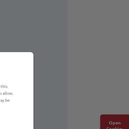
 this
o allow.
may be
Open
Cookie-