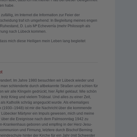
mich aber, dass ich mit meiner Frau bei dieser Gelegenheit
hen habe.
ufällig, im Internet die Information zur Feier der
tscheidung traf ich umgehend: In Begleitung meines engen
 Ruhestand, D. Luis Mª Echeverría (mehr Philosoph als
echung nach Lübeck kommen.
t, dass mich diese Heiligen mein Leben lang begleitet
bt
wandert. Im Jahre 1980 besuchten wir Lübeck wieder und
; man schlenderte durch altbekannte Straßen und schien für
n wir alle Klingeln gedrückt, hier Äpfel geklaut. Wie schön
trotz Krieg und vielem Trübsal. Und alles zu einer Zeit,
 als Katholik schräg angeguckt wurde. Als ehemaliges
ck (1930–1948) ist mir die Nachricht über die kommende
r Lübecker Märtyrer ein Impuls gewesen, mich und meine
r über die Ereignisse nach dem Palmsonntag 1942 zu
ien-Krankenhaus geboren und empfing in der Herz-Jesu-
tkommunion und Firmung, letztere durch Bischof Berning
indeschule hinter der Kirche für ein Jahr (mit Schwester