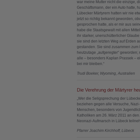
war meine Mutter nicht die einzige, di
Geschäftsmann, der ein Auto hatte, h
Lübecker Märtyrern hatten wir nie et
jetzt so richtig bekannt geworden, 
gesprochen hatte, als er mir aus sein
habe die Staatsgewalt mit allen Mitte
ihr starker, unerschütterlicher Glau
sie sind den letzten Weg auf Erden au
gestanden. Sie sind zusammen zum 
heutzutage „aufgeregter“ geworden; 
alle – besonders Kaplan Prassek – ei
bei mir bleiben.“
Trudi Boeker, Wyoming, Australien
Die Verehrung der Märtyrer he
„Wer die Seligsprechung der Lübecker
beziehen gegen alle Versuche, Nazi-
Menschen, besonders von Jugendliche
Katholiken am 26. März 2011 an de
Neonazi-Aufmarsch in Lübeck teilne
Pfarrer Joachim Kirchhoff, Lübeck