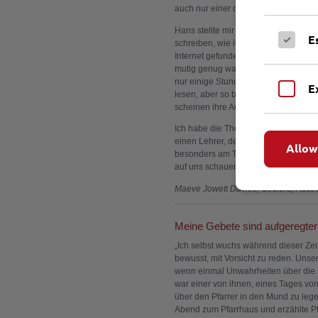
auch nur einer die ganze Grausamkei
Hans stellte mir vor einigen Monaten 
E
schreiben, wie ich mich gefühlt habe, 
Internet gefunden hatte. Auf jeden Fa
mutig genug waren, ihre Stimme gegen
nur einige Stunden vor ihrem Tod sch
E
lesen, aber so beeindruckend, ich mu
scheinen ihre Augen zu uns zu sprec
Ich habe die Thematik der Lübecker Mä
einen Lehrer, der es sicherlich gut e
Allow
besonders am Tag der Seligsprechung
auf uns schauen.“
Maeve Jowett Davies, Gosford, Austr
Meine Gebete sind aufgeregte
„Ich selbst wuchs während dieser Zeit
bewusst, mit Vorsicht zu reden. Unse
wenn einmal Unwahrheiten über die 
war einer von ihnen, eines Tages vo
über den Pfarrer in den Mund zu lege
Abend zum Pfarrhaus und erzählte Pf