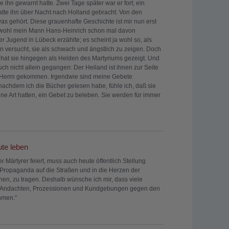
e ihn gewarnt hatte. Zwei Tage später war er fort; ein
atte ihn über Nacht nach Holland gebracht. Von den
was gehört. Diese grauenhafte Geschichte ist mir nun erst
obwohl mein Mann Hans-Heinrich schon mal davon
er Jugend in Lübeck erzählte; es scheint ja wohl so, als
ln versucht, sie als schwach und ängstlich zu zeigen. Doch
be hat sie hingegen als Helden des Martyriums gezeigt. Und
ch nicht allein gegangen: Der Heiland ist ihnen zur Seite
Herrn gekommen. Irgendwie sind meine Gebete
nachdem ich die Bücher gelesen habe, fühle ich, daß sie
ne Art hatten, ein Gebet zu beleben. Sie werden für immer
ute leben
 Märtyrer feiert, muss auch heute öffentlich Stellung
Propaganda auf die Straßen und in die Herzen der
n, zu tragen. Deshalb wünsche ich mir, dass viele
n Andachten, Prozessionen und Kundgebungen gegen den
hmen.“