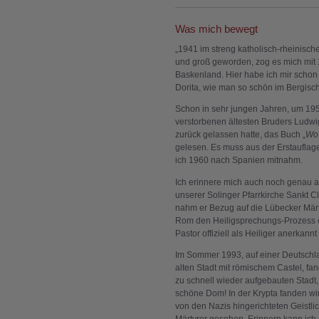
Was mich bewegt
„1941 im streng katholisch-rheinisch
und groß geworden, zog es mich mit 
Baskenland. Hier habe ich mir schon
Dorita, wie man so schön im Bergisc
Schon in sehr jungen Jahren, um 195
verstorbenen ältesten Bruders Ludw
zurück gelassen hatte, das Buch „
Wo 
gelesen. Es muss aus der Erstaufla
ich 1960 nach Spanien mitnahm.
Ich erinnere mich auch noch genau a
unserer Solinger Pfarrkirche Sankt C
nahm er Bezug auf die Lübecker Märty
Rom den Heiligsprechungs-Prozess e
Pastor offiziell als Heiliger anerkann
Im Sommer 1993, auf einer Deutschla
alten Stadt mit römischem Castel, fa
zu schnell wieder aufgebauten Stadt,
schöne Dom! In der Krypta fanden w
von den Nazis hingerichteten Geistli