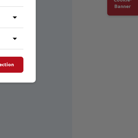
Banner
ection