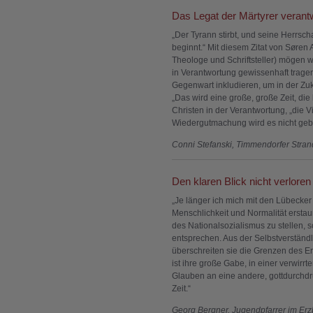
Das Legat der Märtyrer verant
„Der Tyrann stirbt, und seine Herrscha
beginnt.“ Mit diesem Zitat von Søre
Theologe und Schriftsteller) mögen 
in Verantwortung gewissenhaft trage
Gegenwart inkludieren, um in der Zuk
„Das wird eine große, große Zeit, di
Christen in der Verantwortung, „die 
Wiedergutmachung wird es nicht geb
Conni Stefanski, Timmendorfer Stran
Den klaren Blick nicht verloren
„Je länger ich mich mit den Lübecker
Menschlichkeit und Normalität erstaun
des Nationalsozialismus zu stellen, s
entsprechen. Aus der Selbstverständl
überschreiten sie die Grenzen des Er
ist ihre große Gabe, in einer verwirrt
Glauben an eine andere, gottdurchd
Zeit.“
Georg Bergner, Jugendpfarrer im Er