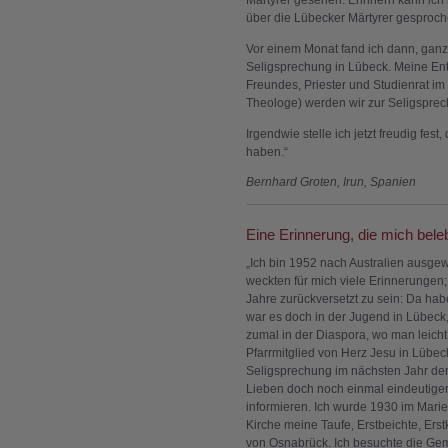
Märtyrer gesehen. Erinnern kann ich 
über die Lübecker Märtyrer gesproc
Vor einem Monat fand ich dann, ganz z
Seligsprechung in Lübeck. Meine En
Freundes, Priester und Studienrat im
Theologe) werden wir zur Seligspr
Irgendwie stelle ich jetzt freudig fes
haben.“
Bernhard Groten, Irun, Spanien
Eine Erinnerung, die mich bele
„Ich bin 1952 nach Australien ausge
weckten für mich viele Erinnerungen
Jahre zurückversetzt zu sein: Da habe
war es doch in der Jugend in Lübeck, 
zumal in der Diaspora, wo man leicht
Pfarrmitglied von Herz Jesu in Lübe
Seligsprechung im nächsten Jahr de
Lieben doch noch einmal eindeutige
informieren. Ich wurde 1930 im Mar
Kirche meine Taufe, Erstbeichte, Ers
von Osnabrück. Ich besuchte die Geme