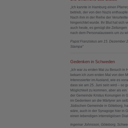
„Ich kannte in Hamburg einen Pfarrer
betrieb, der von den Nazis enthaupte
Nach ihm in der Reihe der Verurteilt
hingerichtet wurde. Ihr Blut hat sich v
auch heute, es genügt die Zeitungen z
nach dem Personalausweis um zu wisse
Papst Fran
ziskus am 15. Dezember 20
Stampa“
Gedenken in Schweden
„Ich war zu ersten Mal zu Besuch in
bekam ich zum ersten Mal von den Mär
Interessierter im Ausland, wie es vor
dass sie am 25. Juni sein wird – so g
Möglichkeit zu kommen, aber als ein 
der Gemeinde Kristus Konungen in Gö
im Gedenken an die Märtyrer am selb
Jüdischen Gemeinde in Göteborg, habe
wäre, auch in der Synagoge hier in Gö
einen lebendigen interreligiösen Dial
Ingemar Johnsson, Göteborg, Schw