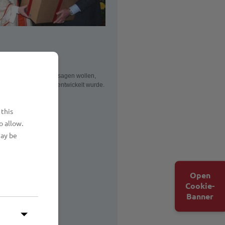
Sie...
ie Farben im Logo aussagen wollen,
die Lübecker Märtyrer entwickelt wurde.
lesen
 this
o allow.
may be
Open
Cookie-
Banner