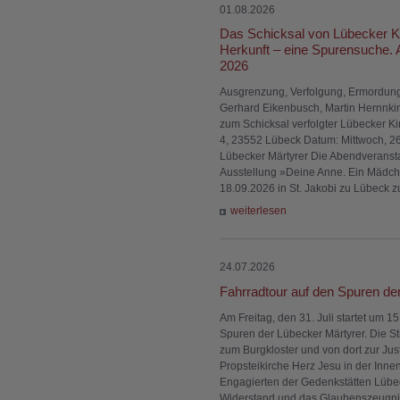
01.08.2026
Das Schicksal von Lübecker Ki
Herkunft – eine Spurensuche.
2026
Ausgrenzung, Verfolgung, Ermordung
Gerhard Eikenbusch, Martin Hernnki
zum Schicksal verfolgter Lübecker K
4, 23552 Lübeck Datum: Mittwoch, 26
Lübecker Märtyrer Die Abendveranst
Ausstellung »Deine Anne. Ein Mädche
18.09.2026 in St. Jakobi zu Lübeck z
weiterlesen
24.07.2026
Fahrradtour auf den Spuren der
Am Freitag, den 31. Juli startet um 1
Spuren der Lübecker Märtyrer. Die St
zum Burgkloster und von dort zur Just
Propsteikirche Herz Jesu in der Inne
Engagierten der Gedenkstätten Lübec
Widerstand und das Glaubenszeugnis