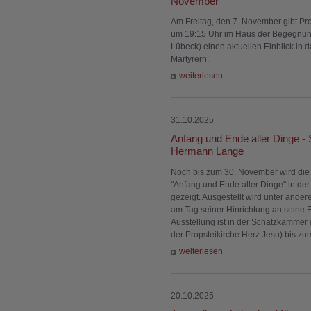
November
Am Freitag, den 7. November gibt Pro
um 19:15 Uhr im Haus der Begegnung
Lübeck) einen aktuellen Einblick in 
Märtyrern.
weiterlesen
31.10.2025
Anfang und Ende aller Dinge -
Hermann Lange
Noch bis zum 30. November wird di
"Anfang und Ende aller Dinge" in de
gezeigt. Ausgestellt wird unter and
am Tag seiner Hinrichtung an seine E
Ausstellung ist in der Schatzkammer 
der Propsteikirche Herz Jesu) bis zum 
weiterlesen
20.10.2025