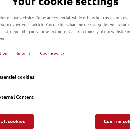
Your cookie settings
gung – Ausstellungseröffnung,
en in der Gedenkstätte Lübecker
es on our website. Some are essential, while others help us to improve
ht in Lübeck - und die Gedenkstätte Lübecker Märtyrer ist
 your experience with it. You decide what cookie categories you want t
that, depending on your selection, not all functionaliy of our website 
you.
tion
Imprint
Cookie policy
hiedet
pstin Petra Kallies in den Ruhestand verabschiedet. Sie
er Erzbischöflichen Stiftung Lübecker Märtyrer aus, dem sie
ssential cookies
das Erinnern an die Lübecker Märtyrer sehr wesentlich
tätte Lübecker Märtyrer mitgestaltet und damit einen
ungsgeschichte vorangetrieben. Ebenso konnte die
xternal Content
n Einsatz eingerichtet werden.
 all cookies
Confirm sel
er: Konstant hohe Besucherzahl,