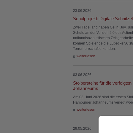
23.06.2026
Schulprojekt: Digitale Schnitze
Zwei Tage lang haben Celin, Joy, Jul
Schule an der Version 2.0 des Acti
nationalsozialistischen Zeit gearbeite
können Spielende die Lübecker Altsta
Terrorherrschaft erkunden.
weiterlesen
03.06.2026
Stolpersteine für die verfolgt
Johanneums
Am 03. Juni 2026 sind die ersten Stol
Hamburger Johanneums verlegt worde
weiterlesen
29.05.2026