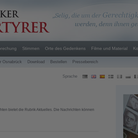
prechung
Stimmen
Orte des Gedenkens
Filme und Material
Ko
er Osnabrück
Download
Bestellen
Pressebereich
Sprache
ten bietet die Rubrik Aktuelles. Die Nachrichten können