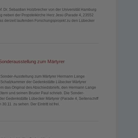
f. Dr. Sebastian Holzbrecher von der Universität Hamburg
 neben der Propsteikirche Herz Jesu (Parade 4, 23552
das derzeit laufenden Forschungsprojekt zu den Lübecker
 Sonderausstellung zum Märtyrer
e Sonder-Ausstellung zum Märtyrer Hermann Lange
r Schatzkammer der Gedenkstätte Lübecker Märtyrer
erem das Original des Abschiedsbriefs, den Hermann Lange
ltern und seinen Bruder Paul schrieb. Die Sonder-
der Gedenkstätte Lübecker Märtyrer (Parade 4, Seitenschiff
30.11. zu sehen. Der Eintritt ist frei.