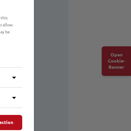
 this
o allow.
may be
Open
Cookie-
Banner
ection