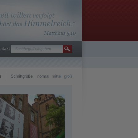
ntakt
Schriftgröße
normal
mittel
groß