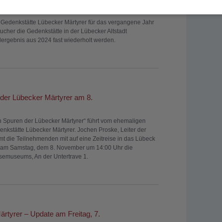
e Gedenkstätte Lübecker Märtyrer für das vergangene Jahr
cher die Gedenkstätte in der Lübecker Altstadt
ergebnis aus 2024 fast wiederholt werden.
der Lübecker Märtyrer am 8.
 Spuren der Lübecker Märtyrer“ führt vom ehemaligen
enkstätte Lübecker Märtyrer. Jochen Proske, Leiter der
t die Teilnehmenden mit auf eine Zeitreise in das Lübeck
st am Samstag, dem 8. November um 14:00 Uhr die
emuseums, An der Untertrave 1.
rtyrer – Update am Freitag, 7.