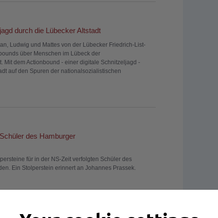
ljagd durch die Lübecker Altstadt
ian, Ludwig und Mattes von der Lübecker Friedrich-List-
onbounds über Menschen im Lübeck der
t. Mit dem Actionbound - einer digitale Schnitzeljagd -
dt auf den Spuren der nationalsozialistischen
en Schüler des Hamburger
persteine für in der NS-Zeit verfolgten Schüler des
n. Ein Stolperstein erinnert an Johannes Prassek.