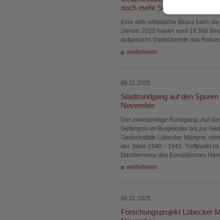
noch mehr Schulklassen
Eine sehr erfreuliche Bilanz kann di
ziehen: 2025 haben rund 18.500 Besu
aufgesucht. Damit konnte das Rekord
weiterlesen
06.11.2025
Stadtrundgang auf den Spuren 
November
Der zweistündige Rundgang „Auf den
Gefängnis im Burgkloster bis zur Ged
Gedenkstätte Lübecker Märtyrer, nimm
der Jahre 1940 – 1943. Treffpunkt i
Dachterrasse des Europäisches Hans
weiterlesen
06.11.2025
Forschungsprojekt Lübecker Mä