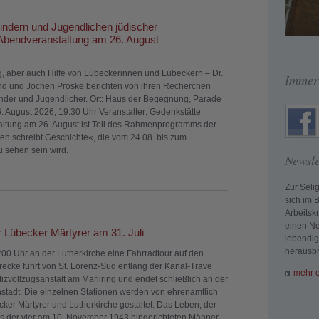
ndern und Jugendlichen jüdischer
 Abendveranstaltung am 26. August
, aber auch Hilfe von Lübeckerinnen und Lübeckern – Dr.
Immer
nd und Jochen Proske berichten von ihren Recherchen
inder und Jugendlicher. Ort: Haus der Begegnung, Parade
. August 2026, 19:30 Uhr Veranstalter: Gedenkstätte
altung am 26. August ist Teil des Rahmenprogramms der
n schreibt Geschichte«, die vom 24.08. bis zum
u sehen sein wird.
Newsle
Zur Seli
sich im 
Arbeitsk
einen Ne
 Lübecker Märtyrer am 31. Juli
lebendig
herausbr
5:00 Uhr an der Lutherkirche eine Fahrradtour auf den
recke führt von St. Lorenz-Süd entlang der Kanal-Trave
mehr e
izvollzugsanstalt am Marliring und endet schließlich an der
nstadt. Die einzelnen Stationen werden von ehrenamtlich
ker Märtyrer und Lutherkirche gestaltet. Das Leben, der
 der vier am 10. November 1943 hingerichteten Männer