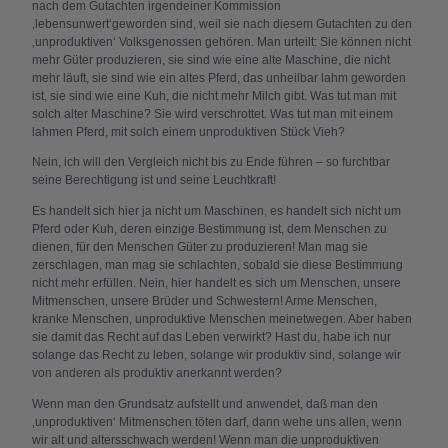
nach dem Gutachten irgendeiner Kommission
‚lebensunwert‘geworden sind, weil sie nach diesem Gutachten zu den
‚unproduktiven‘ Volksgenossen gehören. Man urteilt: Sie können nicht
mehr Güter produzieren, sie sind wie eine alte Maschine, die nicht
mehr läuft, sie sind wie ein altes Pferd, das unheilbar lahm geworden
ist, sie sind wie eine Kuh, die nicht mehr Milch gibt. Was tut man mit
solch alter Maschine? Sie wird verschrottet. Was tut man mit einem
lahmen Pferd, mit solch einem unproduktiven Stück Vieh?
Nein, ich will den Vergleich nicht bis zu Ende führen – so furchtbar
seine Berechtigung ist und seine Leuchtkraft!
Es handelt sich hier ja nicht um Maschinen, es handelt sich nicht um
Pferd oder Kuh, deren einzige Bestimmung ist, dem Menschen zu
dienen, für den Menschen Güter zu produzieren! Man mag sie
zerschlagen, man mag sie schlachten, sobald sie diese Bestimmung
nicht mehr erfüllen. Nein, hier handelt es sich um Menschen, unsere
Mitmenschen, unsere Brüder und Schwestern! Arme Menschen,
kranke Menschen, unproduktive Menschen meinetwegen. Aber haben
sie damit das Recht auf das Leben verwirkt? Hast du, habe ich nur
solange das Recht zu leben, solange wir produktiv sind, solange wir
von anderen als produktiv anerkannt werden?
Wenn man den Grundsatz aufstellt und anwendet, daß man den
‚unproduktiven‘ Mitmenschen töten darf, dann wehe uns allen, wenn
wir alt und altersschwach werden! Wenn man die unproduktiven