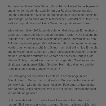
Jetzt wird auch das fünfte Gebot: „Du sollst nicht töten!“ beiseitegesetzt
und unter den Augen der zum Schutz der Rechtsordnung und des
Lebens verpflichteten Stellen übertreten, da man es sich herausnimmt,
unschuldige, wenn auch kranke Mitmenschen, vorsätzlich zu töten, nur
weil sie ‘unproduktiv’ sind, keine Güter mehr produzieren können.
Wie steht es mit der Befolgung des vierten Gebotes, das Ehrfurcht und
Gehorsam gegen die Eltern und Vorgesetzten fordert? Die Stellung der
Autorität der Eltern ist schon weithin untergraben und wird mit all den
Anforderungen, die gegen den Willen der Eltern der Jugend auferlegt
werden, immer mehr erschüttert. Glaubt man, daß aufrichtige Ehrfurcht
und gewissenhafter Gehorsam gegen die staatliche Obrigkeit erhalten
bleiben, wenn man fortfährt, die Gebote der höchsten Obrigkeit, die
Gebote Gottes, zu übertreten, wenn man sogar den Glauben an den
einzig wahren, überweltlichen Gott, den Herrn des Himmels und der
Erde, bekämpft, ja auszurotten versucht?
Die Befolgung der drei ersten Gebote ist ja schon lange in der
Öffentlichkeit in Deutschland und auch in Münster weithin eingestellt.
Von wie vielen wird der Sonntag nebst den Feiertagen entweiht und
dem Dienste Gottes entzogen! Wie wird der Name Gottes mißbraucht,
verunehrt und gelästert!
Und das erste Gebot: „Du sollst keine fremden Götter neben mir
haben!“ Statt des einzig wahren, ewigen Gottes macht man sich nach