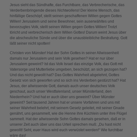
Jesus sieht das Sündhafte, das Furchtbare, das Verbrecherische, das
Verderbenbringende dieses
Nichtwollens
! Der kleine Mensch, das
hinfällige Geschöpf, stellt seinen geschaffenen Willen gegen Gottes
Willen! Jerusalem und seine Bewohner, sein auserwähltes und
bevorzugtes Volk, stellt seinen Willen gegen Gottes Willen! Trotzt
töricht und verbrecherisch dem Willen Gottes! Darum weint Jesus über
die abscheuliche Sünde und über die unausbleibliche Bestrafung. Gott
läßt seiner nicht spotten!
Christen von Münster! Hat der Sohn Gottes in seiner Allwissenheit
damals nur Jerusalem und sein Volk gesehen? Hat er nur über
Jerusalem geweint? Ist das Volk Israel das einzige Volk, das Gott mit
Vatersorge und Mutterliebe umgeben, beschützt, an sich gezogen hat?
Und das nicht gewollt hat? Das Gottes Wahrheit abgelehnt, Gottes
Gesetz von sich geworfen und so sich ins Verderben gestürzt hat? Hat
Jesus, der allwissende Gott, damals auch unser deutsches Volk
geschaut, auch unser Westfalenland, unser Münsterland, den
Niederrhein? Und hat er auch über uns geweint? Über Münster
geweint? Seit tausend Jahren hat er unsere Vorfahren und uns mit
seiner Wahrheit belehrt, mit seinem Gesetz geleitet, mit seiner Gnade
genährt, uns gesammelt, wie die Henne ihre Küchlein unter ihre Flügel
sammelt. Hat der allwissende Sohn Gottes damals gesehen, daß er in
unserer Zeit auch über uns das Urteil sprechen muß: „Du hast nicht
gewollt! Seht, euer Haus wird euch verwüstet werden!“ Wie furchtbar
wäre das!