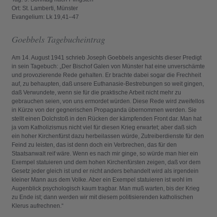
Ort: St. Lamberti, Münster
Evangelium: Lk 19,41–47
Goebbels Tagebucheintrag
Am 14. August 1941 schrieb Joseph Goebbels angesichts dieser Predigt
in sein Tagebuch: „Der Bischof Galen von Münster hat eine unverschämte
und provozierende Rede gehalten. Er brachte dabei sogar die Frechheit
auf, zu behaupten, daß unsere Euthanasie-Bestrebungen so weit gingen,
daß Verwundete, wenn sie für die praktische Arbeit nicht mehr zu
gebrauchen seien, von uns ermordet würden. Diese Rede wird zweifellos
in Kürze von der gegnerischen Propaganda übernommen werden. Sie
stellt einen Dolchstoß in den Rücken der kämpfenden Front dar. Man hat
ja vom Katholizismus nicht viel für diesen Krieg erwartet; aber daß sich
ein hoher Kirchenfürst dazu herbeilassen würde, Zutreiberdienste für den
Feind zu leisten, das ist denn doch ein Verbrechen, das für den
Staatsanwalt reif wäre. Wenn es nach mir ginge, so würde man hier ein
Exempel statuieren und dem hohen Kirchenfürsten zeigen, daß vor dem
Gesetz jeder gleich ist und er nicht anders behandelt wird als irgendein
kleiner Mann aus dem Volke. Aber ein Exempel statuieren ist wohl im
Augenblick psychologisch kaum tragbar. Man muß warten, bis der Krieg
zu Ende ist; dann werden wir mit diesem politisierenden katholischen
Klerus aufrechnen.“