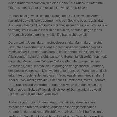
deine Kinder versammeln, wie eine Henne ihre Küchlein unter ihre
Flügel sammelt. Aber du hast nicht gewollt!“ (Luk 13,34).
Du hast nicht gewollt. Ich, dein König, dein Gott, ich wollte! Aber du
hast nicht gewollt. Wie geborgen, wie behütet, wie beschützt ist das
Küchlein unter den Fl&¨geln der Henne; sie wärmt es, sie nährt es, sie
verteidigt es. So wollte ich dich beschützen, behüten, gegen jedes
Ungemach verteidigen. Ich wollte! Du hast nicht gewollt!
Darum weint Jesus, darum weint dieser starke Mann, darum weint
Gott. Ober die Torheit, über das Unrecht, über das Verbrechen des
Nichtwollens
. Und über das daraus entstehende Unheil, das seine
Allwissenheit kommen sieht, das seine Gerechtigkeit verhängen muß,
wenn der Mensch den Geboten Gottes, allen Mahnungen seines
Gewissens, allen liebevollen Einladungen des göttlichen Freundes,
des besten Vaters, sein Nichtwollen entgegensetzt: „Wenn du es doch
erkenntest, noch heute, an diesem Tage, was dir zum Frieden dient!
Aber du hast nicht gewollt!“ Es ist etwas Furchtbares, etwas unerhört
Ungerechtes und Verderbenbringendes, wenn der Mensch seinen
Willen gegen Gottes Willen stellt! Ich wollte! Du hast nicht gewollt!
Darum weint Jesus über Jerusalem.
Andächtige Christen! In dem am 6. Juli dieses Jahres in allen
katholischen Kirchen Deutschlands verlesenen gemeinsamen
Hirtenbrief der deutschen Bischöfe vom 26. Juni 1941 heißt es unter
anderem: „Gewiß gibt es nach der katholischen Sittenlehre positive