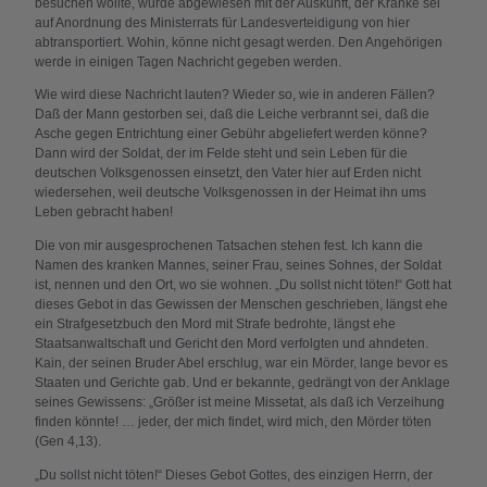
besuchen wollte, wurde abgewiesen mit der Auskunft, der Kranke sei
auf Anordnung des Ministerrats für Landesverteidigung von hier
abtransportiert. Wohin, könne nicht gesagt werden. Den Angehörigen
werde in einigen Tagen Nachricht gegeben werden.
Wie wird diese Nachricht lauten? Wieder so, wie in anderen Fällen?
Daß der Mann gestorben sei, daß die Leiche verbrannt sei, daß die
Asche gegen Entrichtung einer Gebühr abgeliefert werden könne?
Dann wird der Soldat, der im Felde steht und sein Leben für die
deutschen Volksgenossen einsetzt, den Vater hier auf Erden nicht
wiedersehen, weil deutsche Volksgenossen in der Heimat ihn ums
Leben gebracht haben!
Die von mir ausgesprochenen Tatsachen stehen fest. Ich kann die
Namen des kranken Mannes, seiner Frau, seines Sohnes, der Soldat
ist, nennen und den Ort, wo sie wohnen. „Du sollst nicht töten!“ Gott hat
dieses Gebot in das Gewissen der Menschen geschrieben, längst ehe
ein Strafgesetzbuch den Mord mit Strafe bedrohte, längst ehe
Staatsanwaltschaft und Gericht den Mord verfolgten und ahndeten.
Kain, der seinen Bruder Abel erschlug, war ein Mörder, lange bevor es
Staaten und Gerichte gab. Und er bekannte, gedrängt von der Anklage
seines Gewissens: „Größer ist meine Missetat, als daß ich Verzeihung
finden könnte! … jeder, der mich findet, wird mich, den Mörder töten
(Gen 4,13).
„Du sollst nicht töten!“ Dieses Gebot Gottes, des einzigen Herrn, der