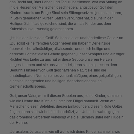
das Recht hat, über Leben und Tod zu bestimmen, war von Anfang an
in die Herzen der Menschen geschrieben, längst bevor Gott den
Kindern Israels am Berge Sinai sein Sittengesetz mit jenen lapidaren,
in Stein gehauenen kurzen Sätzen verkündet hat, die uns in der
Heiligen Schrift aufgezeichnet sind, die wir als Kinder aus dem
Katechismus auswendig gelernt haben.
„Ich bin der Herr, dein Gott!“ So hebt dieses unabänderliche Gesetz an.
„Du sollst keine fremden Götter neben mir haben!“ Der einzige,
überweltliche, allmächtige, allwissende, unendlich heilige und
gerechte Gott hat diese Gebote gegeben, unser Schöpfer und einstiger
Richter! Aus Liebe zu uns hat er diese Gebote unserem Herzen
eingeschrieben und sie uns verkündet; denn sie entsprechen dem
Bedürfnis unserer von Gott geschaffenen Natur; sie sind die
unabdingbaren Normen eines vernunftmäßigen, eines gottgefälligen,
eines heilbringenden und heiligen Menschenlebens und
Gemeinschaftslebens.
Gott, unser Vater, will mit diesen Geboten uns, seine Kinder, sammeln,
wie die Henne ihre Küchlein unter ihre Flügel sammelt. Wenn wir
Menschen diesen Befehlen, diesen Einladungen, diesem Rufe Gottes
folgen, dann sind wir behütet, beschützt, vor Unheil bewahrt, gegen
das drohende Verderben verteidigt wie die Küchlein unter den Flügeln
der Henne.
„Jerusalem, Jerusalem, wie oft wollte ich deine Kinder sammeln, wie