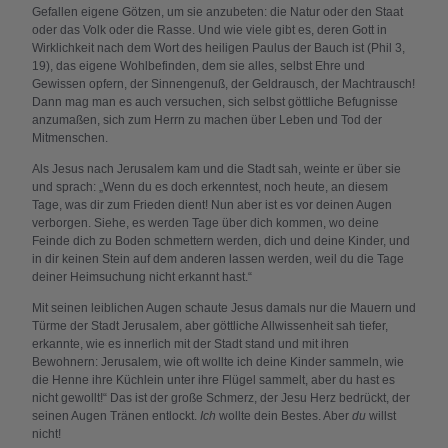
Gefallen eigene Götzen, um sie anzubeten: die Natur oder den Staat
oder das Volk oder die Rasse. Und wie viele gibt es, deren Gott in
Wirklichkeit nach dem Wort des heiligen Paulus der Bauch ist (Phil 3,
19), das eigene Wohlbefinden, dem sie alles, selbst Ehre und
Gewissen opfern, der Sinnengenuß, der Geldrausch, der Machtrausch!
Dann mag man es auch versuchen, sich selbst göttliche Befugnisse
anzumaßen, sich zum Herrn zu machen über Leben und Tod der
Mitmenschen.
Als Jesus nach Jerusalem kam und die Stadt sah, weinte er über sie
und sprach: „Wenn du es doch erkenntest, noch heute, an diesem
Tage, was dir zum Frieden dient! Nun aber ist es vor deinen Augen
verborgen. Siehe, es werden Tage über dich kommen, wo deine
Feinde dich zu Boden schmettern werden, dich und deine Kinder, und
in dir keinen Stein auf dem anderen lassen werden, weil du die Tage
deiner Heimsuchung nicht erkannt hast.“
Mit seinen leiblichen Augen schaute Jesus damals nur die Mauern und
Türme der Stadt Jerusalem, aber göttliche Allwissenheit sah tiefer,
erkannte, wie es innerlich mit der Stadt stand und mit ihren
Bewohnern: Jerusalem, wie oft wollte ich deine Kinder sammeln, wie
die Henne ihre Küchlein unter ihre Flügel sammelt, aber du hast es
nicht gewollt!“ Das ist der große Schmerz, der Jesu Herz bedrückt, der
seinen Augen Tränen entlockt.
Ich
wollte dein Bestes. Aber
du
willst
nicht!