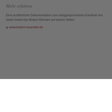
Mehr erfahren
Eine ausführliche Dokumentation zum seliggesprochenen Kardinal von
Galen bietet das Bistum Münster auf seinen Seiten.
www.bistum-muenster.de
Info
Impressum
RSS-Feeds abonnieren