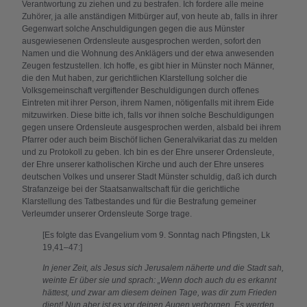
Verantwortung zu ziehen und zu bestrafen. Ich fordere alle meine
Zuhörer, ja alle anständigen Mitbürger auf, von heute ab, falls in ihrer
Gegenwart solche Anschuldigungen gegen die aus Münster
ausgewiesenen Ordensleute ausgesprochen werden, sofort den
Namen und die Wohnung des Anklägers und der etwa anwesenden
Zeugen festzustellen. Ich hoffe, es gibt hier in Münster noch Männer,
die den Mut haben, zur gerichtlichen Klarstellung solcher die
Volksgemeinschaft vergiftender Beschuldigungen durch offenes
Eintreten mit ihrer Person, ihrem Namen, nötigenfalls mit ihrem Eide
mitzuwirken. Diese bitte ich, falls vor ihnen solche Beschuldigungen
gegen unsere Ordensleute ausgesprochen werden, alsbald bei ihrem
Pfarrer oder auch beim Bischöf lichen Generalvikariat das zu melden
und zu Protokoll zu geben. Ich bin es der Ehre unserer Ordensleute,
der Ehre unserer katholischen Kirche und auch der Ehre unseres
deutschen Volkes und unserer Stadt Münster schuldig, daß ich durch
Strafanzeige bei der Staatsanwaltschaft für die gerichtliche
Klarstellung des Tatbestandes und für die Bestrafung gemeiner
Verleumder unserer Ordensleute Sorge trage.
[Es folgte das Evangelium vom 9. Sonntag nach Pfingsten, Lk
19,41–47:]
In jener Zeit, als Jesus sich Jerusalem näherte und die Stadt sah,
weinte Er über sie und sprach: „Wenn doch auch du es erkannt
hättest, und zwar am diesem deinen Tage, was dir zum Frieden
dient! Nun aber ist es vor deinen Augen verborgen. Es werden