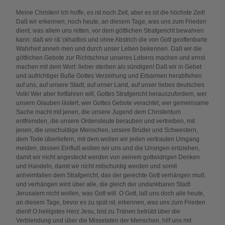
Meine Christen! Ich hoffe, es ist noch Zeit, aber es ist die höchste Zeit!
Daß wir erkennen, noch heute, an diesem Tage, was uns zum Frieden
dient, was allein uns retten, vor dem göttlichen Strafgericht bewahren
kann: daß wir r&¨ckhaltlos und ohne Abstrich die von Gott geoffenbarte
Wahrheit anneh men und durch unser Leben bekennen. Daß wir die
göttlichen Gebote zur Richtschnur unseres Lebens machen und ernst
machen mit dem Wort: lieber sterben als sündigen! Daß wir in Gebet
und aufrichtiger Buße Gottes Verzeihung und Erbarmen herabflehen
auf uns, auf unsere Stadt, auf unser Land, auf unser liebes deutsches
Volk! Wer aber fortfahren will, Gottes Strafgericht herauszufordern, wer
unsern Glauben lästert, wer Gottes Gebote verachtet, wer gemeinsame
Sache macht mit jenen, die unsere Jugend dem Christentum
entfremden, die unsere Ordensleute berauben und vertreiben, mit
jenen, die unschuldige Menschen, unsere Brüder und Schwestern,
dem Tode überliefern, mit dem wollen wir jeden vertrauten Umgang
meiden, dessen Einfluß wollen wir uns und die Unsrigen entziehen,
damit wir nicht angesteckt werden von seinem gottwidrigen Denken
und Handeln, damit wir nicht mitschuldig werden und somit
anheimfallen dem Strafgericht, das der gerechte Gott verhängen muß
und verhängen wird über alle, die gleich der undankbaren Stadt
Jerusalem nicht wollen, was Gott will. O Gott, laß uns doch alle heute,
an diesem Tage, bevor es zu spät ist, erkennen, was uns zum Frieden
dient! O heiligstes Herz Jesu, bist zu Tränen betrübt über die
Verblendung und über die Missetaten der Menschen, hilf uns mit