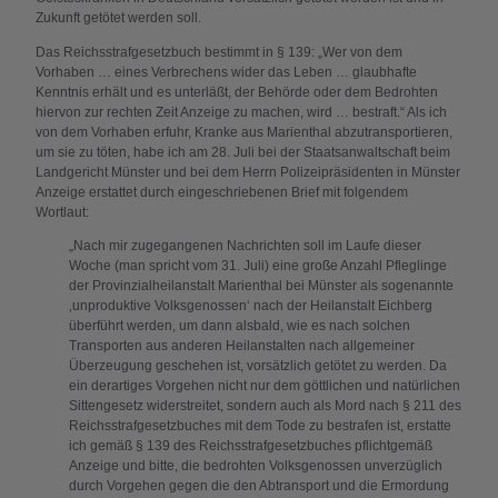
Zukunft getötet werden soll.
Das Reichsstrafgesetzbuch bestimmt in § 139: „Wer von dem
Vorhaben … eines Verbrechens wider das Leben … glaubhafte
Kenntnis erhält und es unterläßt, der Behörde oder dem Bedrohten
hiervon zur rechten Zeit Anzeige zu machen, wird … bestraft.“ Als ich
von dem Vorhaben erfuhr, Kranke aus Marienthal abzutransportieren,
um sie zu töten, habe ich am 28. Juli bei der Staatsanwaltschaft beim
Landgericht Münster und bei dem Herrn Polizeipräsidenten in Münster
Anzeige erstattet durch eingeschriebenen Brief mit folgendem
Wortlaut:
„Nach mir zugegangenen Nachrichten soll im Laufe dieser
Woche (man spricht vom 31. Juli) eine große Anzahl Pfleglinge
der Provinzialheilanstalt Marienthal bei Münster als sogenannte
‚unproduktive Volksgenossen‘ nach der Heilanstalt Eichberg
überführt werden, um dann alsbald, wie es nach solchen
Transporten aus anderen Heilanstalten nach allgemeiner
Überzeugung geschehen ist, vorsätzlich getötet zu werden. Da
ein derartiges Vorgehen nicht nur dem göttlichen und natürlichen
Sittengesetz widerstreitet, sondern auch als Mord nach § 211 des
Reichsstrafgesetzbuches mit dem Tode zu bestrafen ist, erstatte
ich gemäß § 139 des Reichsstrafgesetzbuches pflichtgemäß
Anzeige und bitte, die bedrohten Volksgenossen unverzüglich
durch Vorgehen gegen die den Abtransport und die Ermordung