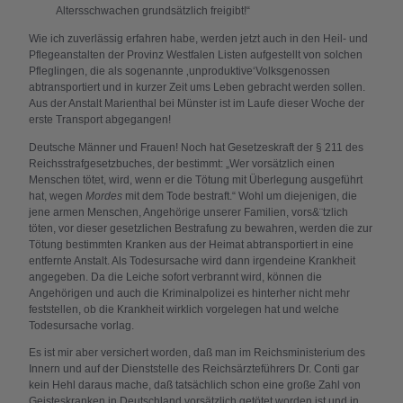
Altersschwachen grundsätzlich freigibt!“
Wie ich zuverlässig erfahren habe, werden jetzt auch in den Heil- und
Pflegeanstalten der Provinz Westfalen Listen aufgestellt von solchen
Pfleglingen, die als sogenannte ‚unproduktive‘Volksgenossen
abtransportiert und in kurzer Zeit ums Leben gebracht werden sollen.
Aus der Anstalt Marienthal bei Münster ist im Laufe dieser Woche der
erste Transport abgegangen!
Deutsche Männer und Frauen! Noch hat Gesetzeskraft der § 211 des
Reichsstrafgesetzbuches, der bestimmt: „Wer vorsätzlich einen
Menschen tötet, wird, wenn er die Tötung mit Überlegung ausgeführt
hat, wegen
Mordes
mit dem Tode bestraft.“ Wohl um diejenigen, die
jene armen Menschen, Angehörige unserer Familien, vors&¨tzlich
töten, vor dieser gesetzlichen Bestrafung zu bewahren, werden die zur
Tötung bestimmten Kranken aus der Heimat abtransportiert in eine
entfernte Anstalt. Als Todesursache wird dann irgendeine Krankheit
angegeben. Da die Leiche sofort verbrannt wird, können die
Angehörigen und auch die Kriminalpolizei es hinterher nicht mehr
feststellen, ob die Krankheit wirklich vorgelegen hat und welche
Todesursache vorlag.
Es ist mir aber versichert worden, daß man im Reichsministerium des
Innern und auf der Dienststelle des Reichsärzteführers Dr. Conti gar
kein Hehl daraus mache, daß tatsächlich schon eine große Zahl von
Geisteskranken in Deutschland vorsätzlich getötet worden ist und in