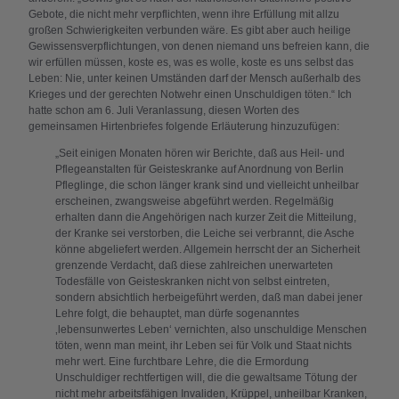
Gebote, die nicht mehr verpflichten, wenn ihre Erfüllung mit allzu
großen Schwierigkeiten verbunden wäre. Es gibt aber auch heilige
Gewissensverpflichtungen, von denen niemand uns befreien kann, die
wir erfüllen müssen, koste es, was es wolle, koste es uns selbst das
Leben: Nie, unter keinen Umständen darf der Mensch außerhalb des
Krieges und der gerechten Notwehr einen Unschuldigen töten.“ Ich
hatte schon am 6. Juli Veranlassung, diesen Worten des
gemeinsamen Hirtenbriefes folgende Erläuterung hinzuzufügen:
„Seit einigen Monaten hören wir Berichte, daß aus Heil- und
Pflegeanstalten für Geisteskranke auf Anordnung von Berlin
Pfleglinge, die schon länger krank sind und vielleicht unheilbar
erscheinen, zwangsweise abgeführt werden. Regelmäßig
erhalten dann die Angehörigen nach kurzer Zeit die Mitteilung,
der Kranke sei verstorben, die Leiche sei verbrannt, die Asche
könne abgeliefert werden. Allgemein herrscht der an Sicherheit
grenzende Verdacht, daß diese zahlreichen unerwarteten
Todesfälle von Geisteskranken nicht von selbst eintreten,
sondern absichtlich herbeigeführt werden, daß man dabei jener
Lehre folgt, die behauptet, man dürfe sogenanntes
‚lebensunwertes Leben‘ vernichten, also unschuldige Menschen
töten, wenn man meint, ihr Leben sei für Volk und Staat nichts
mehr wert. Eine furchtbare Lehre, die die Ermordung
Unschuldiger rechtfertigen will, die die gewaltsame Tötung der
nicht mehr arbeitsfähigen Invaliden, Krüppel, unheilbar Kranken,