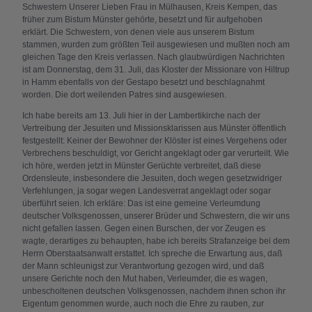
Schwestern Unserer Lieben Frau in Mülhausen, Kreis Kempen, das
früher zum Bistum Münster gehörte, besetzt und für aufgehoben
erklärt. Die Schwestern, von denen viele aus unserem Bistum
stammen, wurden zum größten Teil ausgewiesen und mußten noch am
gleichen Tage den Kreis verlassen. Nach glaubwürdigen Nachrichten
ist am Donnerstag, dem 31. Juli, das Kloster der Missionare von Hiltrup
in Hamm ebenfalls von der Gestapo besetzt und beschlagnahmt
worden. Die dort weilenden Patres sind ausgewiesen.
Ich habe bereits am 13. Juli hier in der Lambertikirche nach der
Vertreibung der Jesuiten und Missionsklarissen aus Münster öffentlich
festgestellt: Keiner der Bewohner der Klöster ist eines Vergehens oder
Verbrechens beschuldigt, vor Gericht angeklagt oder gar verurteilt. Wie
ich höre, werden jetzt in Münster Gerüchte verbreitet, daß diese
Ordensleute, insbesondere die Jesuiten, doch wegen gesetzwidriger
Verfehlungen, ja sogar wegen Landesverrat angeklagt oder sogar
überführt seien. Ich erkläre: Das ist eine gemeine Verleumdung
deutscher Volksgenossen, unserer Brüder und Schwestern, die wir uns
nicht gefallen lassen. Gegen einen Burschen, der vor Zeugen es
wagte, derartiges zu behaupten, habe ich bereits Strafanzeige bei dem
Herrn Oberstaatsanwalt erstattet. Ich spreche die Erwartung aus, daß
der Mann schleunigst zur Verantwortung gezogen wird, und daß
unsere Gerichte noch den Mut haben, Verleumder, die es wagen,
unbescholtenen deutschen Volksgenossen, nachdem ihnen schon ihr
Eigentum genommen wurde, auch noch die Ehre zu rauben, zur