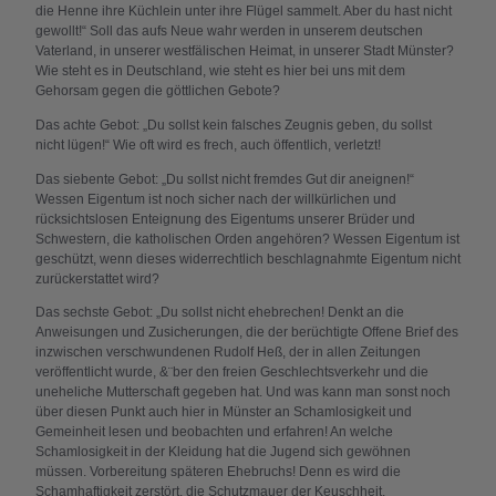
die Henne ihre Küchlein unter ihre Flügel sammelt. Aber du hast nicht
gewollt!“ Soll das aufs Neue wahr werden in unserem deutschen
Vaterland, in unserer westfälischen Heimat, in unserer Stadt Münster?
Wie steht es in Deutschland, wie steht es hier bei uns mit dem
Gehorsam gegen die göttlichen Gebote?
Das achte Gebot: „Du sollst kein falsches Zeugnis geben, du sollst
nicht lügen!“ Wie oft wird es frech, auch öffentlich, verletzt!
Das siebente Gebot: „Du sollst nicht fremdes Gut dir aneignen!“
Wessen Eigentum ist noch sicher nach der willkürlichen und
rücksichtslosen Enteignung des Eigentums unserer Brüder und
Schwestern, die katholischen Orden angehören? Wessen Eigentum ist
geschützt, wenn dieses widerrechtlich beschlagnahmte Eigentum nicht
zurückerstattet wird?
Das sechste Gebot: „Du sollst nicht ehebrechen! Denkt an die
Anweisungen und Zusicherungen, die der berüchtigte Offene Brief des
inzwischen verschwundenen Rudolf Heß, der in allen Zeitungen
veröffentlicht wurde, &¨ber den freien Geschlechtsverkehr und die
uneheliche Mutterschaft gegeben hat. Und was kann man sonst noch
über diesen Punkt auch hier in Münster an Schamlosigkeit und
Gemeinheit lesen und beobachten und erfahren! An welche
Schamlosigkeit in der Kleidung hat die Jugend sich gewöhnen
müssen. Vorbereitung späteren Ehebruchs! Denn es wird die
Schamhaftigkeit zerstört, die Schutzmauer der Keuschheit.