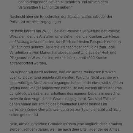
beabsichtigenden Stellen zu schützen und mir von dem
Veranlaßten Nachricht zu geben.“
Nachricht über ein Einschreiten der Staatsanwaltschaft oder der
Polizei ist mir nicht zugegangen.
Ich hatte bereits am 26. Juli bei der Provinzialverwaltung der Provinz
Westfalen, der die Anstalten unterstehen, der die Kranken zur
Pflege
und Heilung
anvertraut sind, schriftlich ernstesten Einspruch erhoben.
Es hat nichts genützt! Der erste Transport der schuldlos zum Tode
Verurteilten ist von Marienthal abgegangen! Und aus der Heil- und
Pflegeanstalt Warstein sind, wie ich höre, bereits 800 Kranke
abtransportiert worden.
So müssen wir damit rechnen, daß die armen, wehrlosen Kranken
über kurz oder lang umgebracht werden. Warum? Nicht weil sie ein
todeswürdiges Verbrechen begangen haben, nicht etwa, weil sie ihren
Wärter oder Pfleger angegriffen haben, so daß diesem nichts anderes
übrigblieb, als daß er zur Erhaltung des eigenen Lebens in gerechter
Notwehr dem Angreifer mit Gewalt entgegentrat, Das sind Fälle, in
denen neben der Tötung des bewaffneten Landesfeindes im
gerechten Kriege Gewaltanwendung bis zur Tötung erlaubt und nicht
selten geboten ist.
Nein, nicht aus solchen Gründen müssen jene unglücklichen Kranken
sterben, sondern darum, weil sie nach dem Urteil irgendeines Amtes,