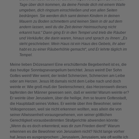
Tage über dich kommen, da deine Feinde dich mit einem Walle
umgeben, dich ringsum einschließen und von allen Seiten
bedrängen. Sie werden dich samt deinen Kindern in deinen
Mauern zu Boden schmettern und keinen Stein in dir auf dem
andern lassen, weil du die Zeit deiner Heimsuchung nicht
erkannt hast.“ Dann ging Er in den Tempel und trieb die Räuber
und Verkäufer, die darin waren, hinaus und sprach zu ihnen: „Es
steht geschrieben: Mein Haus ist ein Haus des Gebets, ihr aber
habt es zu einer Räuberhöhle gemacht“, und Er lehrte täglich im
Tempel.
Meine lieben Diözesanen! Eine erschütternde Begebenheit ist es, die
das heutige Sonntagsevangelium berichtet. Jesus weint! Der Sohn
Gottes weint! Wer weint, der leidet Schmerzen, Schmerzen am Leibe
oder am Herzen. Jesus litt damals nicht dem Leibe nach und doch
weinte er. Wie groß muß der Seelenschmerz, das Herzensweh dieses
tapfersten der Männer gewesen sein, daß er weinte! Warum weinte er?
Er weinte über Jerusalem, über die heilige, ihm so teuere Gottesstadt,
die Hauptstadt seines Volkes. Er weinte über ihre Bewohner, seine
Volksgenossen, weil sie nicht erkennen wollten, was allein die von
seiner Allwissenheit vorausgesehenen, von seiner göttlichen
Gerechtigkeit vorausbestimmten Strafgerichte abwenden könnte:
„Wenn du es doch erkenntest, was dir zum Frieden dient!“ Warum
erkennen es die Bewohner von Jerusalem nicht? Nicht lange vorher
hat Jesus es ausgesprochen: „Jerusalem, Jerusalem, wie oft wollte ich