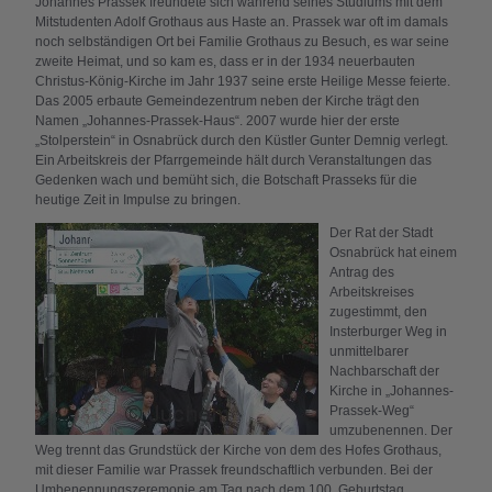
Johannes Prassek freundete sich während seines Studiums mit dem
Mitstudenten Adolf Grothaus aus Haste an. Prassek war oft im damals
noch selbständigen Ort bei Familie Grothaus zu Besuch, es war seine
zweite Heimat, und so kam es, dass er in der 1934 neuerbauten
Christus-König-Kirche im Jahr 1937 seine erste Heilige Messe feierte.
Das 2005 erbaute Gemeindezentrum neben der Kirche trägt den
Namen „Johannes-Prassek-Haus“. 2007 wurde hier der erste
„Stolperstein“ in Osnabrück durch den Küstler Gunter Demnig verlegt.
Ein Arbeitskreis der Pfarrgemeinde hält durch Veranstaltungen das
Gedenken wach und bemüht sich, die Botschaft Prasseks für die
heutige Zeit in Impulse zu bringen.
Der Rat der Stadt
Osnabrück hat einem
Antrag des
Arbeitskreises
zugestimmt, den
Insterburger Weg in
unmittelbarer
Nachbarschaft der
Kirche in „Johannes-
Prassek-Weg“
umzubenennen. Der
Weg trennt das Grundstück der Kirche von dem des Hofes Grothaus,
mit dieser Familie war Prassek freundschaftlich verbunden. Bei der
Umbenennungszeremonie am Tag nach dem 100. Geburtstag