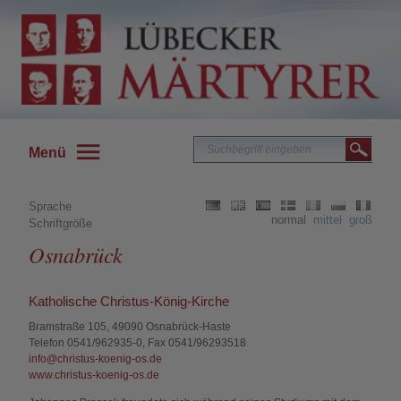
Menü
Sprache
normal
mittel
groß
Schriftgröße
Osnabrück
Katholische Christus-König-Kirche
Bramstraße 105, 49090 Osnabrück-Haste
Telefon 0541/962935-0, Fax 0541/96293518
info@christus-koenig-os.de
www.christus-koenig-os.de