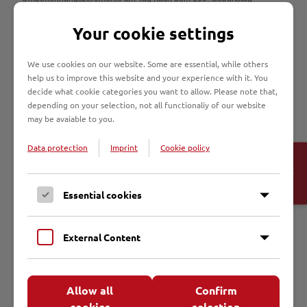
Johannes Prasseks, am 14. August 2011, sprach Bürgermeisterin
Karin Jabs-Kiesler von Kaplan Prassek als einem, „der damals den
Your cookie settings
Mut gehabt hat, die Wahrheit zu sagen und der Stimme seines
Gewissens zu folgen“.
We use cookies on our website. Some are essential, while others
help us to improve this website and your experience with it. You
decide what cookie categories you want to allow. Please note that,
Priesterseminar Osnabrück
depending on your selection, not all functionaliy of our website
Große Domsfreiheit 5, 49074 Osnabrück
may be avaiable to you.
Telefon 0541/318-450, Fax 0541/318-455
priesterseminar@bistum-os.de
Data protection
Imprint
Cookie policy
Open
Die drei in Hamburg ermordeten katholischen Geistlichen wurden alle
Cookie-
in Osnabrück zu Priestern geweiht. Im Haus in der Großen
Banner
Domsfreiheit sind einzelne Erinnerungsstücke erhalten geblieben. Der
Essential cookies
Hörsaal im Erdgeschoss heißt „Lübecker Märtyrer“. Dort wird an die
Geistlichen erinnert.
External Content
Unitas-Haus Johannes Prassek Osnabrück
Natruper Straße 4, 49076 Osnabrück
Allow all
Confirm
Telefon 0541/609 01 78
www.sugambria.com
cookies
selection