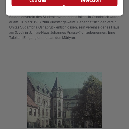
mail@sugambria.com
Johannes Prassek war Mitglied in einem katholischen
Studentenverein des Studentenverbandes Unitas. In Osnabrück wurde
er am 13. März 1937 zum Priester geweiht. Daher hat sich der Verein
Unitas Sugambria Osnabrück entschlossen, sein vereinseigenes Haus
am 3. Juli in „Unitas-Haus Johannes Prassek“ umzubenennen. Eine
Tafel am Eingang erinnert an den Märtyrer.