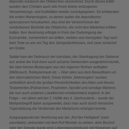
depositio martyrum
der Ortskirchen verzeichnet. Durch dieses Edikt
wurden den Christen auch alle ihnen bisher entzogenen
Versammlungs- und Kultstätten wieder zurückgegeben. So entstanden
die ersten Martyrologien, zu denen später die
depositiones
episcoporum
hinzukamen, das sind die Verzeichnisse der
verstorbenen Bischöfe der Ortskirche, die nicht den Märtertod erlitten
hatten. Ihre Verehrung erfolgte in Form der Darbringung der
Eucharistie, vornehmlich am dritten, siebten und vierzigsten Tag nach
dem Tode so wie am Tag des Jahrgedächtnisses, und zwar zunächst
am Grabe.
Später kam der Gebrauch der
translatio
, der Übertragung der Gebeine
auf, wobei der Kult dann auch auf jene Gemeinden ausgedehnt wurde,
die über keinen Blutzeugen aus den eigenen Reihen verfügten
(Mißbrauch, Reliquienraub etc. – Aber alles aus dem Bewußtsein um
den übernatürlichen Wert). Diese frühen „Nekrologien“ wurden
schließlich durch die großen Persönlichkeiten des Alten und Neuen
Testamentes (Patriarchen, Propheten, Apostel und sonstige Märtyrer,
die nun auch anderen Lokalkirchen entstammten) ergänzt. In der
Folge – vor allem seit der 2. Hälfte des 4. Jahrhunderts – wurde der
Märtyrerbegriff dahin ausgeweitet, dass man auch durch heroische
Tugendübung die Verdienste des Martyriums erlangen konnte.
Ausgangspunkt der Verehrung war der „Ruf der Heiligkeit“ (odor
sanctitatis
), verbunden mit dem Ruf Wunder zu wirken. dem Bischof
oder der Synode wurde eine Lebensbeschreibung mit Hinweisen auf