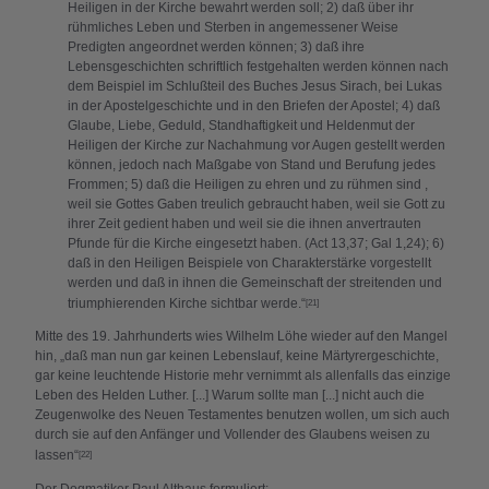
Heiligen in der Kirche bewahrt werden soll; 2) daß über ihr
rühmliches Leben und Sterben in angemessener Weise
Predigten angeordnet werden können; 3) daß ihre
Lebensgeschichten schriftlich festgehalten werden können nach
dem Beispiel im Schlußteil des Buches Jesus Sirach, bei Lukas
in der Apostelgeschichte und in den Briefen der Apostel; 4) daß
Glaube, Liebe, Geduld, Standhaftigkeit und Heldenmut der
Heiligen der Kirche zur Nachahmung vor Augen gestellt werden
können, jedoch nach Maßgabe von Stand und Berufung jedes
Frommen; 5) daß die Heiligen zu ehren und zu rühmen sind ,
weil sie Gottes Gaben treulich gebraucht haben, weil sie Gott zu
ihrer Zeit gedient haben und weil sie die ihnen anvertrauten
Pfunde für die Kirche eingesetzt haben. (Act 13,37; Gal 1,24); 6)
daß in den Heiligen Beispiele von Charakterstärke vorgestellt
werden und daß in ihnen die Gemeinschaft der streitenden und
triumphierenden Kirche sichtbar werde.“
[21]
Mitte des 19. Jahrhunderts wies Wilhelm Löhe wieder auf den Mangel
hin, „daß man nun gar keinen Lebenslauf, keine Märtyrergeschichte,
gar keine leuchtende Historie mehr vernimmt als allenfalls das einzige
Leben des Helden Luther. [...] Warum sollte man [...] nicht auch die
Zeugenwolke des Neuen Testamentes benutzen wollen, um sich auch
durch sie auf den Anfänger und Vollender des Glaubens weisen zu
lassen“
[22]