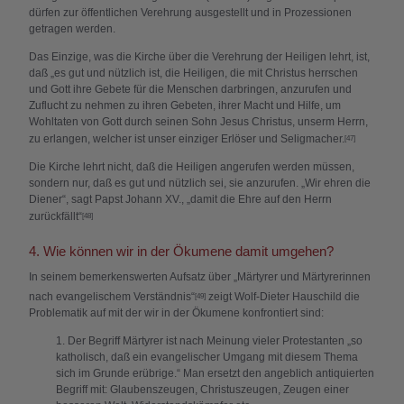
dürfen zur öffentlichen Verehrung ausgestellt und in Prozessionen
getragen werden.
Das Einzige, was die Kirche über die Verehrung der Heiligen lehrt, ist,
daß „es gut und nützlich ist, die Heiligen, die mit Christus herrschen
und Gott ihre Gebete für die Menschen darbringen, anzurufen und
Zuflucht zu nehmen zu ihren Gebeten, ihrer Macht und Hilfe, um
Wohltaten von Gott durch seinen Sohn Jesus Christus, unserm Herrn,
zu erlangen, welcher ist unser einziger Erlöser und Seligmacher.
[47]
Die Kirche lehrt nicht, daß die Heiligen angerufen werden müssen,
sondern nur, daß es gut und nützlich sei, sie anzurufen. „Wir ehren die
Diener“, sagt Papst Johann XV., „damit die Ehre auf den Herrn
zurückfällt“
[48]
4. Wie können wir in der Ökumene damit umgehen?
In seinem bemerkenswerten Aufsatz über „Märtyrer und Märtyrerinnen
nach evangelischem Verständnis“
zeigt Wolf-Dieter Hauschild die
[49]
Problematik auf mit der wir in der Ökumene konfrontiert sind:
1. Der Begriff Märtyrer ist nach Meinung vieler Protestanten „so
katholisch, daß ein evangelischer Umgang mit diesem Thema
sich im Grunde erübrige.“ Man ersetzt den angeblich antiquierten
Begriff mit: Glaubenszeugen, Christuszeugen, Zeugen einer