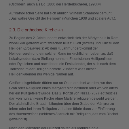
(Ostfildern, auch als Bd. 1800 der Herderbücherei, 1993.
[26]
Auf katholischer Seite hat sich ähnlich Wilhelm Schamoni bemüht,
„Das wahre Gesicht der Heiligen“ (München 1938 und spätere Aufl.).
2.3. Die orthodoxe Kirche
[27]
Zu Beginn des 2. Jahrhunderts entwickelt sich der Märtyrerkult in Rom,
wobei klar getrennt wird zwischen Kult zu Gott (
latreia
) und Kult zu den
Heiligen (
proskynesis
) Ab dem 4. Jahrhundert kommt der
Heiligenverehrung ein solcher Rang im kirchllichen Leben zu, daß
Lokalsynoden dazu Stellung nehmen. Es entstehen Heiligenlisten
oder Dyptichen und nach ihnen ein Festkalender, der sich nach dem
Todesdatum der Heiligen richtete. Zunächst wies dieser
Heiligenkalender nur wenige Namen auf.
Gedächtnisgebäude dürfen nur an Orten errichtet werden, wo das
Grab oder Reliquien eines Märtyrers sich befinden oder wo von alters
her ein Kult gefeiert wurde. Das 2. Konzil von Nizäa (787) legt fest: es
darf von nun an keine Kirche ohne Märtyrerreliquien geweiht werden.
Der altchristliche Brauch, Liturgien über dem Grabe der Märtyrer zu
feiern oder bei ihren Reliquien zu halten führte dann zur Einführung
des
Antemensions
(seidenes Altartuch mit Reliquien, das vom Bischof
geweiht ist).
Nach den Märtyrern der Frühzeit galten als Vorbild für die