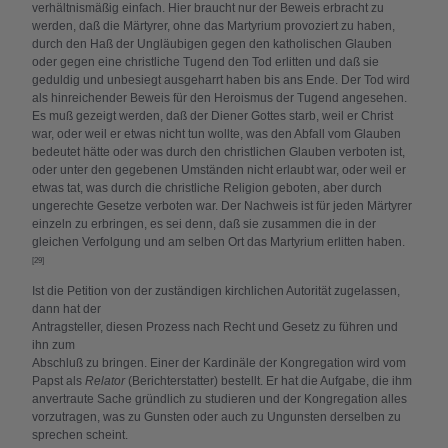
verhältnismäßig einfach. Hier braucht nur der Beweis erbracht zu
werden, daß die Märtyrer, ohne das Martyrium provoziert zu haben,
durch den Haß der Ungläubigen gegen den katholischen Glauben
oder gegen eine christliche Tugend den Tod erlitten und daß sie
geduldig und unbesiegt ausgeharrt haben bis ans Ende. Der Tod wird
als hinreichender Beweis für den Heroismus der Tugend angesehen.
Es muß gezeigt werden, daß der Diener Gottes starb, weil er Christ
war, oder weil er etwas nicht tun wollte, was den Abfall vom Glauben
bedeutet hätte oder was durch den christlichen Glauben verboten ist,
oder unter den gegebenen Umständen nicht erlaubt war, oder weil er
etwas tat, was durch die christliche Religion geboten, aber durch
ungerechte Gesetze verboten war. Der Nachweis ist für jeden Märtyrer
einzeln zu erbringen, es sei denn, daß sie zusammen die in der
gleichen Verfolgung und am selben Ort das Martyrium erlitten haben.
[29]
Ist die Petition von der zuständigen kirchlichen Autorität zugelassen,
dann hat der
Antragsteller, diesen Prozess nach Recht und Gesetz zu führen und
ihn zum
Abschluß zu bringen. Einer der Kardinäle der Kongregation wird vom
Papst als
Relator
(Berichterstatter) bestellt. Er hat die Aufgabe, die ihm
anvertraute Sache gründlich zu studieren und der Kongregation alles
vorzutragen, was zu Gunsten oder auch zu Ungunsten derselben zu
sprechen scheint.