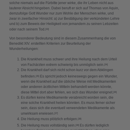
solche niemals auf die Fürbitte jener wirke, die ihr Leben nicht aus
lauterer Absicht hingeben. Dabei beruft er sich auf Thomas von Aquin,
demzufolge Gott Wunder nur zum Wohle der Menschen wirke, und
zwar in zweifacher Hinsicht: a) zur Bestätigung der verkündeten Lehre
und b) zum Beweis der Heiligkeit von jemandem zu seinen Lebzeiten
oder nach seinem Tod.
[33]
Von besonderer Bedeutung sind in diesem Zusammenhang die von
Benedikt XIV. erstellten Kriterien zur Beurteilung der
Wunderheilungen:
Die Krankheit muss schwer und ihre Heilung nach dem Urteil
von Fachärzten extrem schwierig bis unmöglich sein.
[34]
Die Krankheit darf sich nicht schon kurz vor dem Abklingen
befinden.
Es spricht jedoch keineswegs gegen ein Wunder,
[35]
wenn die Krankheit auf die übliche Weise mit Medikamenten
oder anderen ärztlichen Mitteln behandelt werden könnte,
diese Mittel dort aber fehlen, wo sich das Wunder ereignet.
[36]
Es dürfen keine Medikamente verabreicht worden sein, die
eine solche Krankheit heilen könnten. Es muss ferner sicher
sein, dass sich die eventuell verwendeten Medikamente als
unwirksam erwiesen.
[37]
Die Heilung muss plötzlich erfolgen.
[38]
Die Heilung muss vollständig sein.
Es dürfen lediglich
[39]