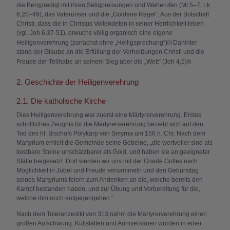
die Bergpredigt mit ihren Seligpreisungen und Weherufen (Mt 5–7; Lk
6,20–49), das Vaterunser und die „Goldene Regel“. Aus der Botschaft
Christi, dass die in Christus Vollendeten in seiner Herrlichkeit leben
(vgl. Joh 6,37-51), erwuchs völlig organisch eine eigene
Heiligenverehrung (zunächst ohne „Heiligsprechung“)
Dahinter
[5]
stand der Glaube an die Erfüllung der Verheißungen Christi und die
Freude der Teilhabe an seinem Sieg über die „Welt“ (Joh 4,5)
[6]
2. Geschichte der Heiligenverehrung
2.1. Die katholische Kirche
Dies Heiligenverehrung war zuerst eine Märtyrerverehrung. Erstes
schriftliches Zeugnis für die Märtyrerverehrung bezieht sich auf den
Tod des hl. Bischofs Polykarp von Smyrna um 156 n. Chr. Nach dem
Martyrium erhielt die Gemeinde seine Gebeine, „die wertvoller sind als
kostbare Steine unschätzbarer als Gold, und haben sie an geeigneter
Stätte beigesetzt. Dort werden wir uns mit der Gnade Gottes nach
Möglichkeit in Jubel und Freude versammeln und den Geburtstag
seines Martyriums feiern zum Andenken an die, welche bereits den
Kampf bestanden haben, und zur Übung und Vorbereitung für die,
welche ihm noch entgegengehen.“
Nach dem Toleranzedikt von 313 nahm die Märtyrerverehrung einen
großen Aufschwung. Kultstätten und Anniversarien wurden in einer