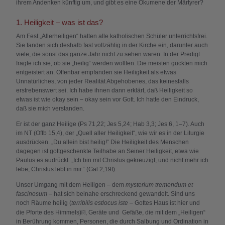
ihrem Andenken künftig um, und gibt es eine Ökumene der Märtyrer?
1. Heiligkeit – was ist das?
Am Fest „Allerheiligen“ hatten alle katholischen Schüler unterrichtsfrei.
Sie fanden sich deshalb fast vollzählig in der Kirche ein, darunter auch
viele, die sonst das ganze Jahr nicht zu sehen waren. In der Predigt
fragte ich sie, ob sie „heilig“ werden wollten. Die meisten guckten mich
entgeistert an. Offenbar empfanden sie Heiligkeit als etwas
Unnatürliches, von jeder Realität Abgehobenes, das keinesfalls
erstrebenswert sei. Ich habe ihnen dann erklärt, daß Heiligkeit so
etwas ist wie okay sein – okay sein vor Gott. Ich hatte den Eindruck,
daß sie mich verstanden.
Er ist der ganz Heilige (Ps 71,22; Jes 5,24; Hab 3,3; Jes 6, 1–7). Auch
im NT (Offb 15,4), der „Quell aller Heiligkeit“, wie wir es in der Liturgie
ausdrücken. „Du allein bist heilig!“ Die Heiligkeit des Menschen
dagegen ist gottgeschenkte Teilhabe an Seiner Heiligkeit, etwa wie
Paulus es audrückt: „Ich bin mit Christus gekreuzigt, und nicht mehr ich
lebe, Christus lebt in mir.“ (Gal 2,19f).
Unser Umgang mit dem Heiligen – dem
mysterium tremendum et
fascinosum
– hat sich beinahe erschreckend gewandelt. Sind uns
noch Räume heilig (
terribilis estlocus iste
– Gottes Haus ist hier und
die Pforte des Himmels)
, Geräte und Gefäße, die mit dem „Heiligen“
[3]
in Berührung kommen, Personen, die durch Salbung und Ordination in