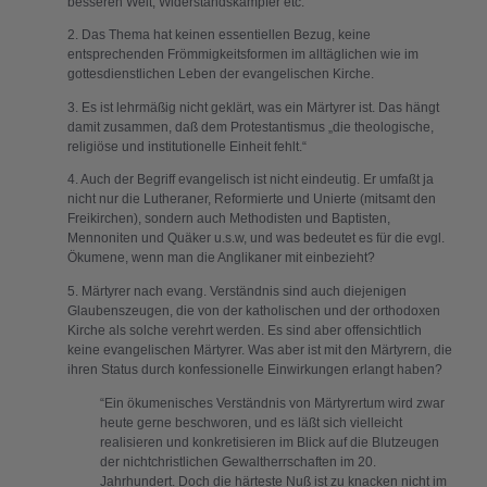
besseren Welt, Widerstandskämpfer etc.
2. Das Thema hat keinen essentiellen Bezug, keine
entsprechenden Frömmigkeitsformen im alltäglichen wie im
gottesdienstlichen Leben der evangelischen Kirche.
3. Es ist lehrmäßig nicht geklärt, was ein Märtyrer ist. Das hängt
damit zusammen, daß dem Protestantismus „die theologische,
religiöse und institutionelle Einheit fehlt.“
4. Auch der Begriff evangelisch ist nicht eindeutig. Er umfaßt ja
nicht nur die Lutheraner, Reformierte und Unierte (mitsamt den
Freikirchen), sondern auch Methodisten und Baptisten,
Mennoniten und Quäker u.s.w, und was bedeutet es für die evgl.
Ökumene, wenn man die Anglikaner mit einbezieht?
5. Märtyrer nach evang. Verständnis sind auch diejenigen
Glaubenszeugen, die von der katholischen und der orthodoxen
Kirche als solche verehrt werden. Es sind aber offensichtlich
keine evangelischen Märtyrer. Was aber ist mit den Märtyrern, die
ihren Status durch konfessionelle Einwirkungen erlangt haben?
“Ein ökumenisches Verständnis von Märtyrertum wird zwar
heute gerne beschworen, und es läßt sich vielleicht
realisieren und konkretisieren im Blick auf die Blutzeugen
der nichtchristlichen Gewaltherrschaften im 20.
Jahrhundert. Doch die härteste Nuß ist zu knacken nicht im