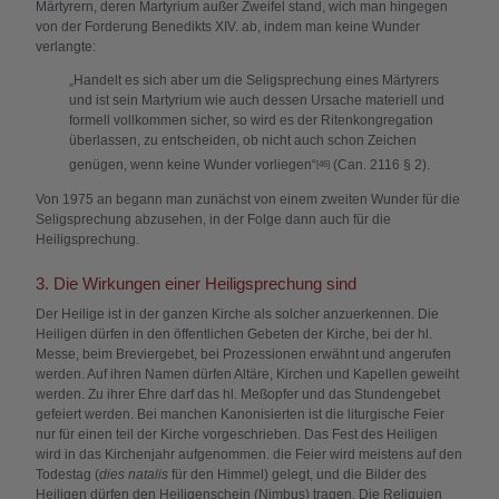
Märtyrern, deren Martyrium außer Zweifel stand, wich man hingegen
von der Forderung Benedikts XIV. ab, indem man keine Wunder
verlangte:
„Handelt es sich aber um die Seligsprechung eines Märtyrers
und ist sein Martyrium wie auch dessen Ursache materiell und
formell vollkommen sicher, so wird es der Ritenkongregation
überlassen, zu entscheiden, ob nicht auch schon Zeichen
genügen, wenn keine Wunder vorliegen“
(Can. 2116 § 2).
[46]
Von 1975 an begann man zunächst von einem zweiten Wunder für die
Seligsprechung abzusehen, in der Folge dann auch für die
Heiligsprechung.
3. Die Wirkungen einer Heiligsprechung sind
Der Heilige ist in der ganzen Kirche als solcher anzuerkennen. Die
Heiligen dürfen in den öffentlichen Gebeten der Kirche, bei der hl.
Messe, beim Breviergebet, bei Prozessionen erwähnt und angerufen
werden. Auf ihren Namen dürfen Altäre, Kirchen und Kapellen geweiht
werden. Zu ihrer Ehre darf das hl. Meßopfer und das Stundengebet
gefeiert werden. Bei manchen Kanonisierten ist die liturgische Feier
nur für einen teil der Kirche vorgeschrieben. Das Fest des Heiligen
wird in das Kirchenjahr aufgenommen. die Feier wird meistens auf den
Todestag (
dies natalis
für den Himmel) gelegt, und die Bilder des
Heiligen dürfen den Heiligenschein (Nimbus) tragen. Die Reliquien