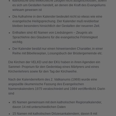
katholische und freikirchliche Zeugen nicht ausgeschlossen, sofern
es sich um Gestalten handelt, an denen die Kraft des Evangeliums
wirksam gewesen ist
Die Aufnahme in den Kalender bedeutet nicht so etwas wie eine
evangelische Heiligsprechung. Der Kalender muß revidierbar
bleiben besonders hinsichtlich der Gestalten der neueren Zeit.
Enthalten sind 40 Namen von Liedsängern – Zeugnis als
Sprachlehre des Glaubens für die evangelische Frömmigkeit
wichtig.
Der Kalender besitzt nur einen hinweisenden Charakter, in einer
Reihe mit Bibelleseplan, Losungsbuch der Brüdergemeinde etc.
Die Kirchen der VELKD und der EKU haben in ihren Agenden ein
Sammel- Proprium für den Gedenktag eines Märtyrers und eines
Kirchenlehrers sowie für den Tag der Kirchweihe.
Nach der Kalenderreform des 2. Vatikanums (1969) wurde eine
angepaßte ökumenische Fassung des Evangelischen
Namenskalenders 1975 verabschiedet und 1984 veröffentlicht. Darin
sind
85 Namen gemeinsam mit dem katholischen Regionalkalender,
davon 14 mit unterschiedlichen Daten
15 Namen mit katholischen Diözesankalendern, davon 8 mit