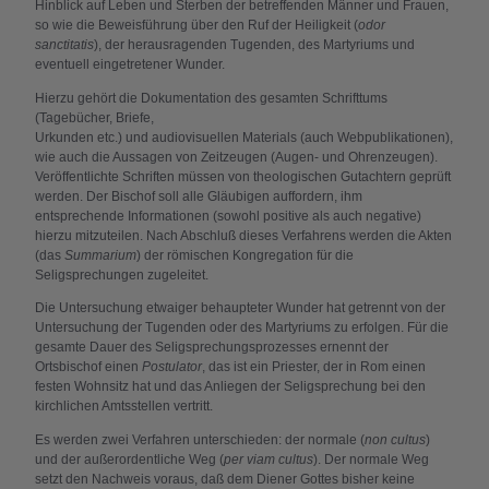
Hinblick auf Leben und Sterben der betreffenden Männer und Frauen,
so wie die Beweisführung über den Ruf der Heiligkeit (
odor
sanctitatis
), der herausragenden Tugenden, des Martyriums und
eventuell eingetretener Wunder.
Hierzu gehört die Dokumentation des gesamten Schrifttums
(Tagebücher, Briefe,
Urkunden etc.) und audiovisuellen Materials (auch Webpublikationen),
wie auch die Aussagen von Zeitzeugen (Augen- und Ohrenzeugen).
Veröffentlichte Schriften müssen von theologischen Gutachtern geprüft
werden. Der Bischof soll alle Gläubigen auffordern, ihm
entsprechende Informationen (sowohl positive als auch negative)
hierzu mitzuteilen. Nach Abschluß dieses Verfahrens werden die Akten
(das
Summarium
) der römischen Kongregation für die
Seligsprechungen zugeleitet.
Die Untersuchung etwaiger behaupteter Wunder hat getrennt von der
Untersuchung der Tugenden oder des Martyriums zu erfolgen. Für die
gesamte Dauer des Seligsprechungsprozesses ernennt der
Ortsbischof einen
Postulator
, das ist ein Priester, der in Rom einen
festen Wohnsitz hat und das Anliegen der Seligsprechung bei den
kirchlichen Amtsstellen vertritt.
Es werden zwei Verfahren unterschieden: der normale (
non cultus
)
und der außerordentliche Weg (
per viam cultus
). Der normale Weg
setzt den Nachweis voraus, daß dem Diener Gottes bisher keine