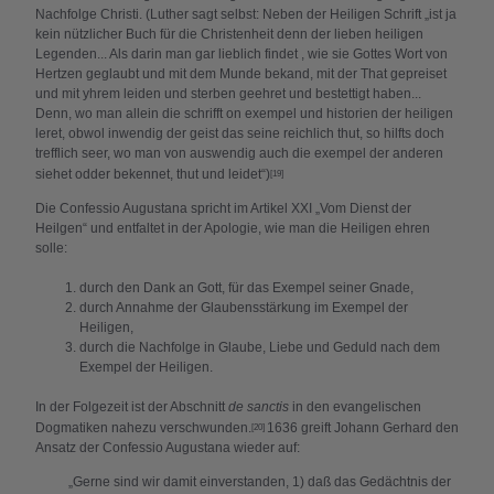
Nachfolge Christi. (Luther sagt selbst: Neben der Heiligen Schrift „ist ja
kein nützlicher Buch für die Christenheit denn der lieben heiligen
Legenden... Als darin man gar lieblich findet , wie sie Gottes Wort von
Hertzen geglaubt und mit dem Munde bekand, mit der That gepreiset
und mit yhrem leiden und sterben geehret und bestettigt haben...
Denn, wo man allein die schrifft on exempel und historien der heiligen
leret, obwol inwendig der geist das seine reichlich thut, so hilfts doch
trefflich seer, wo man von auswendig auch die exempel der anderen
siehet odder bekennet, thut und leidet“)
[19]
Die Confessio Augustana spricht im Artikel XXI „Vom Dienst der
Heilgen“ und entfaltet in der Apologie, wie man die Heiligen ehren
solle:
durch den Dank an Gott, für das Exempel seiner Gnade,
durch Annahme der Glaubensstärkung im Exempel der
Heiligen,
durch die Nachfolge in Glaube, Liebe und Geduld nach dem
Exempel der Heiligen.
In der Folgezeit ist der Abschnitt
de sanctis
in den evangelischen
Dogmatiken nahezu verschwunden.
1636 greift Johann Gerhard den
[20]
Ansatz der Confessio Augustana wieder auf:
„Gerne sind wir damit einverstanden, 1) daß das Gedächtnis der