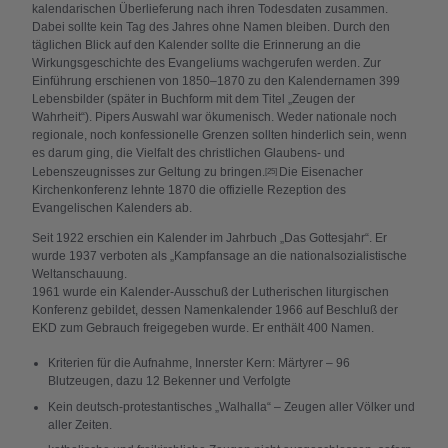
kalendarischen Überlieferung nach ihren Todesdaten zusammen.
Dabei sollte kein Tag des Jahres ohne Namen bleiben. Durch den
täglichen Blick auf den Kalender sollte die Erinnerung an die
Wirkungsgeschichte des Evangeliums wachgerufen werden. Zur
Einführung erschienen von 1850–1870 zu den Kalendernamen 399
Lebensbilder (später in Buchform mit dem Titel „Zeugen der
Wahrheit“). Pipers Auswahl war ökumenisch. Weder nationale noch
regionale, noch konfessionelle Grenzen sollten hinderlich sein, wenn
es darum ging, die Vielfalt des christlichen Glaubens- und
Lebenszeugnisses zur Geltung zu bringen.
Die Eisenacher
[25]
Kirchenkonferenz lehnte 1870 die offizielle Rezeption des
Evangelischen Kalenders ab.
Seit 1922 erschien ein Kalender im Jahrbuch „Das Gottesjahr“. Er
wurde 1937 verboten als „Kampfansage an die nationalsozialistische
Weltanschauung.
1961 wurde ein Kalender-Ausschuß der Lutherischen liturgischen
Konferenz gebildet, dessen Namenkalender 1966 auf Beschluß der
EKD zum Gebrauch freigegeben wurde. Er enthält 400 Namen.
Kriterien für die Aufnahme, Innerster Kern: Märtyrer – 96
Blutzeugen, dazu 12 Bekenner und Verfolgte
Kein deutsch-protestantisches „Walhalla“ – Zeugen aller Völker und
aller Zeiten.