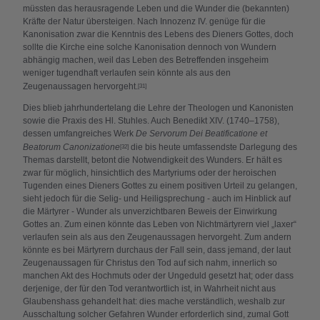
müssten das herausragende Leben und die Wunder die (bekannten)
Kräfte der Natur übersteigen. Nach Innozenz IV. genüge für die
Kanonisation zwar die Kenntnis des Lebens des Dieners Gottes, doch
sollte die Kirche eine solche Kanonisation dennoch von Wundern
abhängig machen, weil das Leben des Betreffenden insgeheim
weniger tugendhaft verlaufen sein könnte als aus den
Zeugenaussagen hervorgeht.
[31]
Dies blieb jahrhundertelang die Lehre der Theologen und Kanonisten
sowie die Praxis des Hl. Stuhles. Auch Benedikt XIV. (1740–1758),
dessen umfangreiches Werk
De Servorum Dei Beatificatione et
Beatorum Canonizatione
die bis heute umfassendste Darlegung des
[32]
Themas darstellt, betont die Notwendigkeit des Wunders. Er hält es
zwar für möglich, hinsichtlich des Martyriums oder der heroischen
Tugenden eines Dieners Gottes zu einem positiven Urteil zu gelangen,
sieht jedoch für die Selig- und Heiligsprechung - auch im Hinblick auf
die Märtyrer - Wunder als unverzichtbaren Beweis der Einwirkung
Gottes an. Zum einen könnte das Leben von Nichtmärtyrern viel „laxer“
verlaufen sein als aus den Zeugenaussagen hervorgeht. Zum andern
könnte es bei Märtyrern durchaus der Fall sein, dass jemand, der laut
Zeugenaussagen für Christus den Tod auf sich nahm, innerlich so
manchen Akt des Hochmuts oder der Ungeduld gesetzt hat; oder dass
derjenige, der für den Tod verantwortlich ist, in Wahrheit nicht aus
Glaubenshass gehandelt hat: dies mache verständlich, weshalb zur
Ausschaltung solcher Gefahren Wunder erforderlich sind, zumal Gott