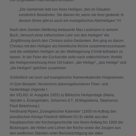
Der Dogmatiker Paul Althaus formuliert:
„Die Gemeinde lebt von ihren Heiligen, den im Glauben
sonderlich Bewährten. Sie dienen ihr, wenn sie ihrer gedenkt. In
diesem Sinne gibt es auch ein evangelisches Allerheiligen.“
[23]
Nach dem Zweiten Weltkrieg bedauerte Max Lackmann in seinem
Buch „Versuch einer lutherischen Lehr von den Heiligen“ die
„Engführung durch den
Christus-solus
-Gedanken. Ihm ging es darum
Christus mit den Heiligen als himmlische Kirche zusammenzuschauen
und die verklärten Heiligen an der Weltregierung Christi teilhaben zu
lassen. In der Feier der Eucharistie solle nach ostkirchlichem Vorbild
die Heiligenverehrung ihren Ort haben: „der Heilige“, „das Heilige“ und
„die Heiligen“ gehören zusammen.
Schließlich sei noch auf evangelische Namenskalender hingewiesen.
Zum Beispiel: Verzeichnis datumsgebundener Feier- und
[24]
Gedenktage (Agende I
der VELKD, kl. Ausgabe 1955) a) Biblische Heiligentage (Maria,
Apostel u. Evangelisten, Johannes d.T., M.Magdalena, Stephanus,
Pauli Bekehrung.)
Ferdinand Pipers „Evangelischer Kalender“ (1850 im Auftrag des
preußischen Königs Friedrich Wilhelm IV.) Er stellte aus den
Hauptepochen der Kirchengeschichte von ihrem Anfang bis 1800 die
Blutzeugen, die Hirten und Lehrer der Kirche sowie die Zeugen aus
den weltlichen Ständen unter Berücksichtigung der alten