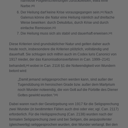
harmlose Folgeerscheinungen zurückbleiben, etwa eine
Narbe.
[40]
Der Heilung darf keine Krise vorausgegangen sein.
Nach
[41]
Galenus könne die Natur eine Heilung nämlich auf dreifache
Weise bewirken: durch Dekubitus, durch Krise und durch
einfache Remission.
[42]
Die Heilung muss sich als stabil und dauerhaft erweisen.
[43]
Diese Kriterien sind grundsätzlicher Natur und gelten daher auch
heute noch, insbesondere die Kriterien plötzlich, vollständig und
dauerhaft. Sie schlugen sich mithin auch im Codex Iuris Canonici von
1917 nieder, der das Kanonisationsverfahren in Can. 1999–2141
behandelt,
wobei in Can. 2116 §1 die Notwendigkeit von Wundern
[44]
betont wird:
„Damit jemand seliggesprochen werden kann, sind außer der
Tugendübung im heroischen Grade bzw. außer dem Martyrium
noch Wunder notwendig, die von Gott auf die Fürbitte des Diener
Gottes gewirkt wurden.“
[45]
Dabei waren nach der Gesetzgebung von 1917 für die Seligsprechung
zwei Wunder (in bestimmten Fällen auch drei oder vier, vgl. Can. 2117)
erforderlich. Für die Heiligsprechung (Can. 2138) wurden nach der
formalen Seligsprechung zwei und bei Seligen, die
aequipollenter
(gleichwertig) seliggesprochen wurden, drei Wunder verlangt. Bei den