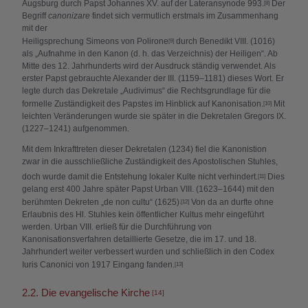
Augsburg durch Papst Johannes XV. auf der Lateransynode 993.
Der
[8]
Begriff
canonizare
findet sich vermutlich erstmals im Zusammenhang
mit der
Heiligsprechung Simeons von Polirone
durch Benedikt VIII. (1016)
[9]
als „Aufnahme in den Kanon (d. h. das Verzeichnis) der Heiligen“. Ab
Mitte des 12. Jahrhunderts wird der Ausdruck ständig verwendet. Als
erster Papst gebrauchte Alexander der III. (1159–1181) dieses Wort. Er
legte durch das Dekretale „Audivimus“ die Rechtsgrundlage für die
formelle Zuständigkeit des Papstes im Hinblick auf Kanonisation.
Mit
[10]
leichten Veränderungen wurde sie später in die Dekretalen Gregors IX.
(1227–1241) aufgenommen.
Mit dem Inkrafttreten dieser Dekretalen (1234) fiel die Kanonistion
zwar in die ausschließliche Zuständigkeit des Apostolischen Stuhles,
doch wurde damit die Entstehung lokaler Kulte nicht verhindert.
Dies
[11]
gelang erst 400 Jahre später Papst Urban VIII. (1623–1644) mit den
berühmten Dekreten „de non cultu“ (1625)
Von da an durfte ohne
.[12]
Erlaubnis des Hl. Stuhles kein öffentlicher Kultus mehr eingeführt
werden. Urban VIII. erließ für die Durchführung von
Kanonisationsverfahren detaillierte Gesetze, die im 17. und 18.
Jahrhundert weiter verbessert wurden und schließlich in den Codex
Iuris Canonici von 1917 Eingang fanden.
[13]
2.2. Die evangelische Kirche
[14]