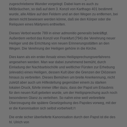
zugeschriebene Wunder vorgelegt. Dabei kam es auch zu
Mißbräuchen, so daß auf dem 3. Konzil von Karthago 401 bestimmt
wurde, alle Altäre auf den Feldern und an den Wegen zu entfernen, bei
denen nicht bewiesen werden könne, daß sie den Körper oder die
Reliquien eines Märtyrers enthielten.
Dieses Verbot wurde 789 in einer
admonitio generalis
bekräftigt.
Außerdem verbot das Konzil von Frankfurt (794) die Verehrung neuer
Heiliger und die Errichtung von neuen Erinnerungsstätten an den
Wegen. Die Verehrung der Heiligen gehöre in die Kirche.
Dies kann als ein erster Ansatz eines Heiligsprechungsverfahrens
angesehen werden. Man war dabei zunehmend bemüht, durch
Einladung der Nachbarbischöfe und weltlicher Fürsten zur Erhebung
(
elevatio
) eines Heiligen, dessen Kult über die Grenzen der Diözesen
hinaus zu verbreiten. Dieses Bemühen um breite Anerkennung, nicht
zuletzt aber auch um Hilfestellung gegenüber einem zu starken
lokalen Druck, führte immer öfter dazu, dass der Papst um Erlaubnis
für den neuen Kult gebeten wurde, um der Heiligsprechung auch noch
besonderen Glanz zu verleihen. So nahm eine weit verbreitete
Überzeugung die spätere Gesetzgebung des Papstes vorweg, mit der
er die Kanonisation sich selbst vorbehielt.
[7]
Die erste sicher überlieferte Kanonisation durch den Papst ist die des
hl. Ulrich von