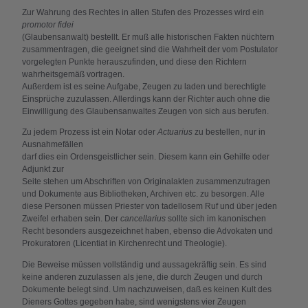
Zur Wahrung des Rechtes in allen Stufen des Prozesses wird ein
promotor fidei
(Glaubensanwalt) bestellt. Er muß alle historischen Fakten nüchtern
zusammentragen, die geeignet sind die Wahrheit der vom Postulator
vorgelegten Punkte herauszufinden, und diese den Richtern
wahrheitsgemäß vortragen.
Außerdem ist es seine Aufgabe, Zeugen zu laden und berechtigte
Einsprüche zuzulassen. Allerdings kann der Richter auch ohne die
Einwilligung des Glaubensanwaltes Zeugen von sich aus berufen.
Zu jedem Prozess ist ein Notar oder
Actuarius
zu bestellen, nur in
Ausnahmefällen
darf dies ein Ordensgeistlicher sein. Diesem kann ein Gehilfe oder
Adjunkt zur
Seite stehen um Abschriften von Originalakten zusammenzutragen
und Dokumente aus Bibliotheken, Archiven etc. zu besorgen. Alle
diese Personen müssen Priester von tadellosem Ruf und über jeden
Zweifel erhaben sein. Der
cancellarius
sollte sich im kanonischen
Recht besonders ausgezeichnet haben, ebenso die Advokaten und
Prokuratoren (Licentiat in Kirchenrecht und Theologie).
Die Beweise müssen vollständig und aussagekräftig sein. Es sind
keine anderen zuzulassen als jene, die durch Zeugen und durch
Dokumente belegt sind. Um nachzuweisen, daß es keinen Kult des
Dieners Gottes gegeben habe, sind wenigstens vier Zeugen