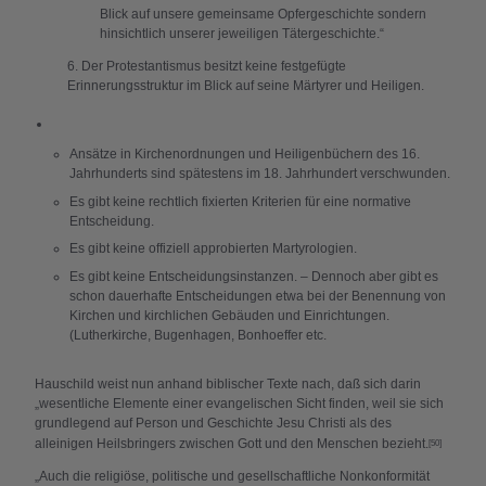
Blick auf unsere gemeinsame Opfergeschichte sondern
hinsichtlich unserer jeweiligen Tätergeschichte.“
6. Der Protestantismus besitzt keine festgefügte
Erinnerungsstruktur im Blick auf seine Märtyrer und Heiligen.
Ansätze in Kirchenordnungen und Heiligenbüchern des 16.
Jahrhunderts sind spätestens im 18. Jahrhundert verschwunden.
Es gibt keine rechtlich fixierten Kriterien für eine normative
Entscheidung.
Es gibt keine offiziell approbierten Martyrologien.
Es gibt keine Entscheidungsinstanzen. – Dennoch aber gibt es
schon dauerhafte Entscheidungen etwa bei der Benennung von
Kirchen und kirchlichen Gebäuden und Einrichtungen.
(Lutherkirche, Bugenhagen, Bonhoeffer etc.
Hauschild weist nun anhand biblischer Texte nach, daß sich darin
„wesentliche Elemente einer evangelischen Sicht finden, weil sie sich
grundlegend auf Person und Geschichte Jesu Christi als des
alleinigen Heilsbringers zwischen Gott und den Menschen bezieht.
[50]
„Auch die religiöse, politische und gesellschaftliche Nonkonformität