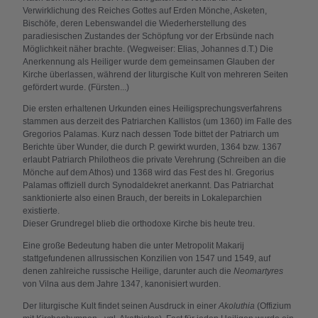
Verwirklichung des Reiches Gottes auf Erden Mönche, Asketen,
Bischöfe, deren Lebenswandel die Wiederherstellung des
paradiesischen Zustandes der Schöpfung vor der Erbsünde nach
Möglichkeit näher brachte. (Wegweiser: Elias, Johannes d.T.) Die
Anerkennung als Heiliger wurde dem gemeinsamen Glauben der
Kirche überlassen, während der liturgische Kult von mehreren Seiten
gefördert wurde. (Fürsten...)
Die ersten erhaltenen Urkunden eines Heiligsprechungsverfahrens
stammen aus derzeit des Patriarchen Kallistos (um 1360) im Falle des
Gregorios Palamas. Kurz nach dessen Tode bittet der Patriarch um
Berichte über Wunder, die durch P. gewirkt wurden, 1364 bzw. 1367
erlaubt Patriarch Philotheos die private Verehrung (Schreiben an die
Mönche auf dem Athos) und 1368 wird das Fest des hl. Gregorius
Palamas offiziell durch Synodaldekret anerkannt. Das Patriarchat
sanktionierte also einen Brauch, der bereits in Lokaleparchien
existierte.
Dieser Grundregel blieb die orthodoxe Kirche bis heute treu.
Eine große Bedeutung haben die unter Metropolit Makarij
stattgefundenen allrussischen Konzilien von 1547 und 1549, auf
denen zahlreiche russische Heilige, darunter auch die
Neomartyres
von Vilna aus dem Jahre 1347, kanonisiert wurden.
Der liturgische Kult findet seinen Ausdruck in einer
Akoluthia
(Offizium