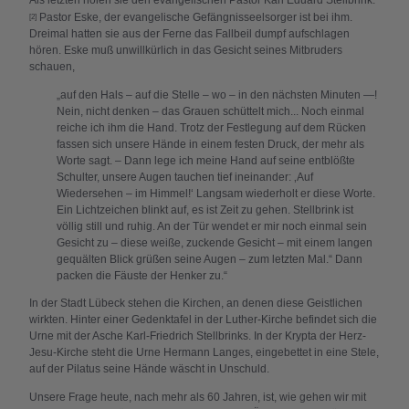
Als letzten holen sie den evangelischen Pastor Karl Eduard Stellbrink.
Pastor Eske, der evangelische Gefängnisseelsorger ist bei ihm.
[2]
Dreimal hatten sie aus der Ferne das Fallbeil dumpf aufschlagen
hören. Eske muß unwillkürlich in das Gesicht seines Mitbruders
schauen,
„auf den Hals – auf die Stelle – wo – in den nächsten Minuten —!
Nein, nicht denken – das Grauen schüttelt mich... Noch einmal
reiche ich ihm die Hand. Trotz der Festlegung auf dem Rücken
fassen sich unsere Hände in einem festen Druck, der mehr als
Worte sagt. – Dann lege ich meine Hand auf seine entblößte
Schulter, unsere Augen tauchen tief ineinander: ‚Auf
Wiedersehen – im Himmel!‘ Langsam wiederholt er diese Worte.
Ein Lichtzeichen blinkt auf, es ist Zeit zu gehen. Stellbrink ist
völlig still und ruhig. An der Tür wendet er mir noch einmal sein
Gesicht zu – diese weiße, zuckende Gesicht – mit einem langen
gequälten Blick grüßen seine Augen – zum letzten Mal.“ Dann
packen die Fäuste der Henker zu.“
In der Stadt Lübeck stehen die Kirchen, an denen diese Geistlichen
wirkten. Hinter einer Gedenktafel in der Luther-Kirche befindet sich die
Urne mit der Asche Karl-Friedrich Stellbrinks. In der Krypta der Herz-
Jesu-Kirche steht die Urne Hermann Langes, eingebettet in eine Stele,
auf der Pilatus seine Hände wäscht in Unschuld.
Unsere Frage heute, nach mehr als 60 Jahren, ist, wie gehen wir mit