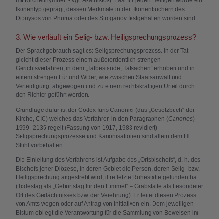
mit Kirchenhymnen - vgl. Akathistos). Fast für jeden Heiligen wurde ein
Ikonentyp geprägt, dessen Merkmale in den Ikonenbüchern des
Dionysos von Phurna oder des Stroganov festgehalten worden sind.
3. Wie verläuft ein Selig- bzw. Heiligsprechungsprozess?
Der Sprachgebrauch sagt es: Seligsprechungsprozess. In der Tat
gleicht dieser Prozess einem außerordentlich strengen
Gerichtsverfahren, in dem „Tatbestände, Tatsachen“ erhoben und in
einem strengen Für und Wider, wie zwischen Staatsanwalt und
Verteidigung, abgewogen und zu einem rechtskräftigen Urteil durch
den Richter geführt werden.
Grundlage dafür ist der Codex Iuris Canonici (das „Gesetzbuch“ der
Kirche, CIC) welches das Verfahren in den Paragraphen (
Canones
)
1999–2135 regelt (Fassung von 1917, 1983 revidiert)
Seligsprechungsprozesse und Kanonisationen sind allein dem Hl.
Stuhl vorbehalten.
Die Einleitung des Verfahrens ist Aufgabe des „Ortsbischofs“, d. h. des
Bischofs jener Diözese, in deren Gebiet die Person, deren Selig- bzw.
Heiligsprechung angestrebt wird, ihre letzte Ruhestätte gefunden hat.
(Todestag als „Geburtstag für den Himmel“ – Grabstätte als besonderer
Ort des Gedächtnisses bzw. der Verehrung). Er leitet diesen Prozess
von Amts wegen oder auf Antrag von Initiativen ein. Dem jeweiligen
Bistum obliegt die Verantwortung für die Sammlung von Beweisen im