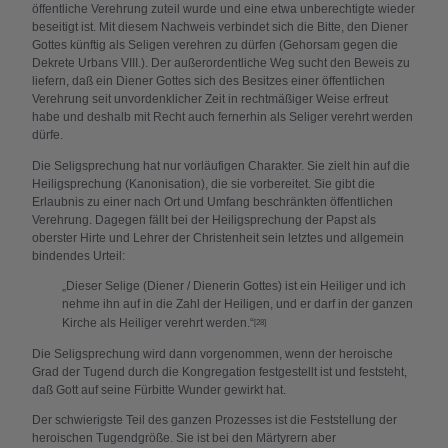
öffentliche Verehrung zuteil wurde und eine etwa unberechtigte wieder
beseitigt ist. Mit diesem Nachweis verbindet sich die Bitte, den Diener
Gottes künftig als Seligen verehren zu dürfen (Gehorsam gegen die
Dekrete Urbans VIII.). Der außerordentliche Weg sucht den Beweis zu
liefern, daß ein Diener Gottes sich des Besitzes einer öffentlichen
Verehrung seit unvordenklicher Zeit in rechtmäßiger Weise erfreut
habe und deshalb mit Recht auch fernerhin als Seliger verehrt werden
dürfe.
Die Seligsprechung hat nur vorläufigen Charakter. Sie zielt hin auf die
Heiligsprechung (Kanonisation), die sie vorbereitet. Sie gibt die
Erlaubnis zu einer nach Ort und Umfang beschränkten öffentlichen
Verehrung. Dagegen fällt bei der Heiligsprechung der Papst als
oberster Hirte und Lehrer der Christenheit sein letztes und allgemein
bindendes Urteil:
„Dieser Selige (Diener / Dienerin Gottes) ist ein Heiliger und ich
nehme ihn auf in die Zahl der Heiligen, und er darf in der ganzen
Kirche als Heiliger verehrt werden.“
[28]
Die Seligsprechung wird dann vorgenommen, wenn der heroische
Grad der Tugend durch die Kongregation festgestellt ist und feststeht,
daß Gott auf seine Fürbitte Wunder gewirkt hat.
Der schwierigste Teil des ganzen Prozesses ist die Feststellung der
heroischen Tugendgröße. Sie ist bei den Märtyrern aber