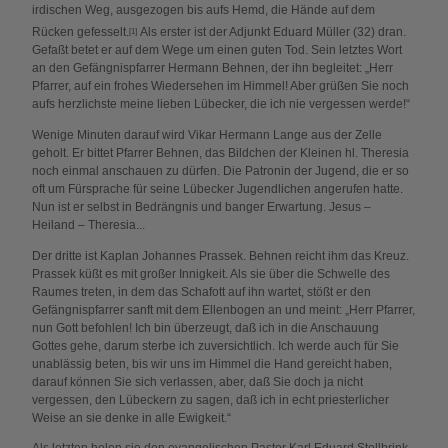
irdischen Weg, ausgezogen bis aufs Hemd, die Hände auf dem
Rücken gefesselt.
Als erster ist der Adjunkt Eduard Müller (32) dran.
[1]
Gefaßt betet er auf dem Wege um einen guten Tod. Sein letztes Wort
an den Gefängnispfarrer Hermann Behnen, der ihn begleitet: „Herr
Pfarrer, auf ein frohes Wiedersehen im Himmel! Aber grüßen Sie noch
aufs herzlichste meine lieben Lübecker, die ich nie vergessen werde!“
Wenige Minuten darauf wird Vikar Hermann Lange aus der Zelle
geholt. Er bittet Pfarrer Behnen, das Bildchen der Kleinen hl. Theresia
noch einmal anschauen zu dürfen. Die Patronin der Jugend, die er so
oft um Fürsprache für seine Lübecker Jugendlichen angerufen hatte.
Nun ist er selbst in Bedrängnis und banger Erwartung. Jesus –
Heiland – Theresia...
Der dritte ist Kaplan Johannes Prassek. Behnen reicht ihm das Kreuz.
Prassek küßt es mit großer Innigkeit. Als sie über die Schwelle des
Raumes treten, in dem das Schafott auf ihn wartet, stößt er den
Gefängnispfarrer sanft mit dem Ellenbogen an und meint: „Herr Pfarrer,
nun Gott befohlen! Ich bin überzeugt, daß ich in die Anschauung
Gottes gehe, darum sterbe ich zuversichtlich. Ich werde auch für Sie
unablässig beten, bis wir uns im Himmel die Hand gereicht haben,
darauf können Sie sich verlassen, aber, daß Sie doch ja nicht
vergessen, den Lübeckern zu sagen, daß ich in echt priesterlicher
Weise an sie denke in alle Ewigkeit.“