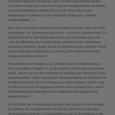
Der reformatorische Grundsatz
solus Christus
und
sola fide
konnte
nicht ohne Folgen für Lehre und Praxis der Heiligenverehrung bleiben.
Am konsequentesten verfuhr Bucer mit der Abschaffung aller
Heiligentage.
(Mißbrauch der Feiertage, Müßiggang, Völlerei,
[15]
Lasterhaftigkeit...)
Bei Luther herrschen zunächst noch positive Aussagen über die Rolle
der Heiligen vor. (Communio sanctorum – Kirche als „Bruderschaft“).
[16]
Später betonte er, die Heiligenverehrung sei nicht notwendig, man
solle die Menschen zu Christus führen, jedoch mit den Schwachen
behutsam umgehen. Später wurde die beherrschende Stellung Christi
als des alleinigen Heilsmittlers so wichtig, daß er die Anrufung der
Heiligen gänzlich verwarf.
[17]
Konzentration des Glaubens auf Christus, dem die Hinwendung zu
den „lebendigen Heiligen“, d. h. den Gliedern der Kirche entsprechen
sollte, „denen ein Kult der verstorbenen Heiligen den Dienst der Liebe
schuldig bleibe“. Luther plädierte für die Abschaffung der Überzahl von
Heiligenfesten bzw. für ihre Verlegung auf den Sonntag. Jedoch zeigt
ein Blick auf seine Predigtpraxis und die seiner Zeitgenossen, daß im
reformatorischen Gottesdienst das Gedächtnis der Heiligen nicht
aufgehört hat.
[18]
An die Stelle des Heiligenkultes trat jetzt das Gedächtnis der Heiligen
im Rahmen der evangelischen Predigt. Es diente zur personalen
Veranschaulichung des Christusglaubens und zur Ermutigung in der