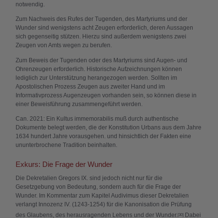
notwendig.
Zum Nachweis des Rufes der Tugenden, des Martyriums und der
Wunder sind wenigstens acht Zeugen erforderlich, deren Aussagen
sich gegenseitig stützen. Hierzu sind außerdem wenigstens zwei
Zeugen von Amts wegen zu berufen.
Zum Beweis der Tugenden oder des Martyriums sind Augen- und
Ohrenzeugen erforderlich. Historische Aufzeichnungen können
lediglich zur Unterstützung herangezogen werden. Sollten im
Apostolischen Prozess Zeugen aus zweiter Hand und im
Informativprozess Augenzeugen vorhanden sein, so können diese in
einer Beweisführung zusammengeführt werden.
Can. 2021: Ein Kultus immemorabilis muß durch authentische
Dokumente belegt werden, die der Konstitution Urbans aus dem Jahre
1634 hundert Jahre vorausgehen. und hinsichtlich der Fakten eine
ununterbrochene Tradition beinhalten.
Exkurs: Die Frage der Wunder
Die Dekretalien Gregors IX. sind jedoch nicht nur für die
Gesetzgebung von Bedeutung, sondern auch für die Frage der
Wunder. Im Kommentar zum Kapitel Audivimus dieser Dekretalien
verlangt Innozenz IV. (1243-1254) für die Kanonisation die Prüfung
des Glaubens, des herausragenden Lebens und der Wunder.
Dabei
[30]