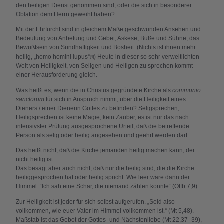
den heiligen Dienst genommen sind, oder die sich in besonderer
Oblation dem Herrn geweiht haben?
Mit der Ehrfurcht sind in gleichem Maße geschwunden Ansehen und
Bedeutung von Anbetung und Gebet, Askese, Buße und Sühne, das
Bewußtsein von Sündhaftigkeit und Bosheit. (Nichts ist ihnen mehr
heilig, „homo homini lupus“
) Heute in dieser so sehr verweltlichten
[4]
Welt von Heiligkeit, von Seligen und Heiligen zu sprechen kommt
einer Herausforderung gleich.
Was heißt es, wenn die in Christus gegründete Kirche als
communio
sanctorum
für sich in Anspruch nimmt, über die Heiligkeit eines
Dieners / einer Dienerin Gottes zu befinden? Seligsprechen,
Heiligsprechen ist keine Magie, kein Zauber, es ist nur das nach
intensivster Prüfung ausgesprochene Urteil, daß die betreffende
Person als selig oder heilig angesehen und geehrt werden darf.
Das heißt nicht, daß die Kirche jemanden heilig machen kann, der
nicht heilig ist.
Das besagt aber auch nicht, daß nur die heilig sind, die die Kirche
heiliggesprochen hat oder heilig spricht. Wie leer wäre dann der
Himmel: “Ich sah eine Schar, die niemand zählen konnte“ (Offb 7,9)
Zur Heiligkeit ist jeder für sich selbst aufgerufen. „Seid also
vollkommen, wie euer Vater im Himmel vollkommen ist.“ (Mt 5,48).
Maßstab ist das Gebot der Gottes- und Nächstenliebe (Mt 22,37–39),