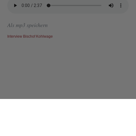
Als mp3 speichern
Interview Bischof Kohlwage
Info
Impressum
RSS-Feeds abonnieren