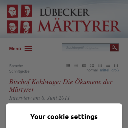
Menü
Sprache
normal
mittel
groß
Schriftgröße
Bischof Kohlwage: Die Ökumene der
Märtyrer
Interview am 8. Juni 2011
Papst Benedikt XVI. äußerte im September 2010 über die Lübecker
Your cookie settings
Märtyrer:
„Die bezeugte Freundschaft der vier Geistlichen im Gefängnis ist