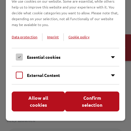
ein eindrucksvolles Zeugnis der Ökumene des Gebets und des
We use cookies on our website. Some are essential, while others
Leidens, wie sie vielerorts in jenen dunklen Tagen
help us to improve this website and your experience with it. You
nationalsozialistischen Terrors unter Christen verschiedener
decide what cookie categories you want to allow. Please note that,
Konfessionen aufgeblüht ist. Für unser gemeinsames
depending on your selection, not all functionaliy of our website
Voranschreiten in der Ökumene dürfen wir diese Zeugen
may be avaiable to you.
dankbar als leuchtende Wegmarken wahrnehmen.“
Freundschaft und gemeinsames Engagement der Lübecker Märtyrer
Data protection
Imprint
Cookie policy
für Christus gegen Hitler waren der Beginn der Ökumene in der
Open
Hansestadt, meint Altbischof Karl Ludwig Kohlwage aus Lübeck. Im
Cookie-
Gespräch mit Klaus Böllert skizziert er die ökumenische Gemeinschaft
Banner
Essential cookies
der Märtyrer, die Wandlung Pastor Stellbrinks, den Weg des
Gedenkens an die vier Märtyrer und die Bedeutung der
Seligsprechung für die evangelische Kirche.
External Content
Info
Sprecher: Klaus Böllert
Allow all
Confirm
Sender: NDR
cookies
selection
Datum: Sonntag, 19. Juni 2011
Jetzt anhören