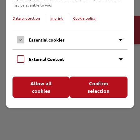
may be avaiable to you.
Info
Data protection
Imprint
Cookie policy
Open
Cookie-
Sender: NDR Info
Banner
Sendedatum: Samstag, 21. Mai 2011
Essential cookies
Jetzt anhören
External Content
Allow all
Confirm
Als mp3 speichern
cookies
selection
Morgenandacht 21. Mai 2011