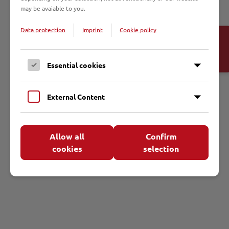
may be avaiable to you.
Jetzt anhören
Data protection
Imprint
Cookie policy
Open
Cookie-
Banner
Essential cookies
Als mp3 speichern
Bischof Bode über Seligsprechungen
External Content
Allow all
Confirm
cookies
selection